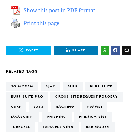
Show this post in PDF format
Print this page
TWEET
SHARE
RELATED TAGS
3G MODEM
AJAX
BURP
BURP SUITE
BURP SUITE PRO
CROSS SITE REQUEST FORGERY
CSRF
E353
HACKING
HUAWEI
JAVASCRIPT
PHISHING
PREMIUM SMS
TURKCELL
TURKCELL VINN
USB MODEM