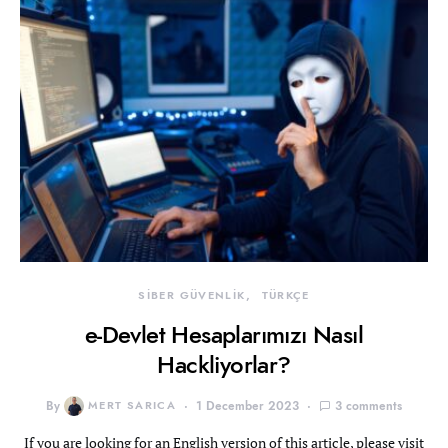
SİBER GÜVENLİK
TÜRKÇE
e-Devlet Hesaplarımızı Nasıl
Hackliyorlar?
By
MERT SARICA
1 December 2023
3 comments
If you are looking for an English version of this article, please visit