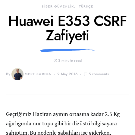
SİBER GÜVENLİK
TÜRKÇE
Huawei E353 CSRF
Zafiyeti
3 minute read
By
MERT SARICA
2 May 2016
5 comments
Geçtiğimiz Haziran ayının ortasına kadar 2.5 Kg
ağırlığında nur topu gibi bir dizüstü bilgisayara
sahiptim. Bu nedenle sabahları işe giderken,