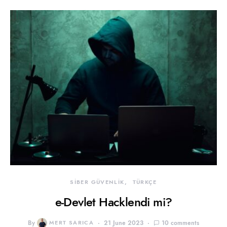
SİBER GÜVENLİK
TÜRKÇE
e-Devlet Hacklendi mi?
By
MERT SARICA
21 June 2023
10 comments