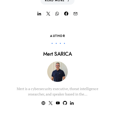
READ MORE
AUTHOR
Mert SARICA
Mert is a cybersecurity executive, threat intelligence
researcher, and speaker based in the…