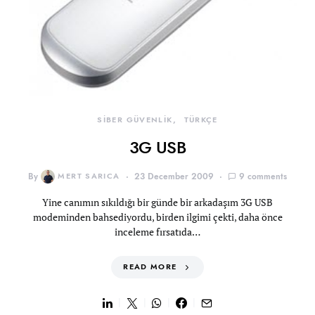
SİBER GÜVENLİK
TÜRKÇE
3G USB
By
MERT SARICA
23 December 2009
9 comments
Yine canımın sıkıldığı bir günde bir arkadaşım 3G USB
modeminden bahsediyordu, birden ilgimi çekti, daha önce
inceleme fırsatıda…
READ MORE