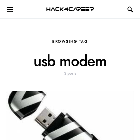
Hack4Career
BROWSING TAG
usb modem
3 posts