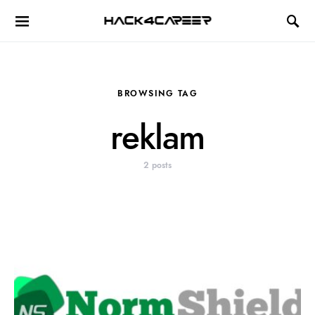
Hack4Career
BROWSING TAG
reklam
2 posts