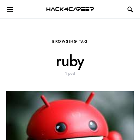
Hack4Career
BROWSING TAG
ruby
1 post