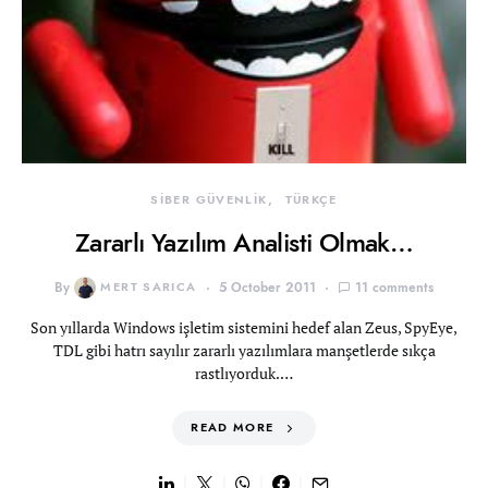
SİBER GÜVENLİK
TÜRKÇE
Zararlı Yazılım Analisti Olmak…
By
MERT SARICA
5 October 2011
11 comments
Son yıllarda Windows işletim sistemini hedef alan Zeus, SpyEye,
TDL gibi hatrı sayılır zararlı yazılımlara manşetlerde sıkça
rastlıyorduk.…
READ MORE