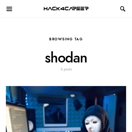
Hack4Career
BROWSING TAG
shodan
3 posts