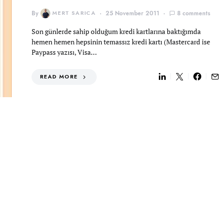
By
MERT SARICA
25 November 2011
8 comments
Son günlerde sahip olduğum kredi kartlarına baktığımda
hemen hemen hepsinin temassız kredi kartı (Mastercard ise
Paypass yazısı, Visa…
READ MORE