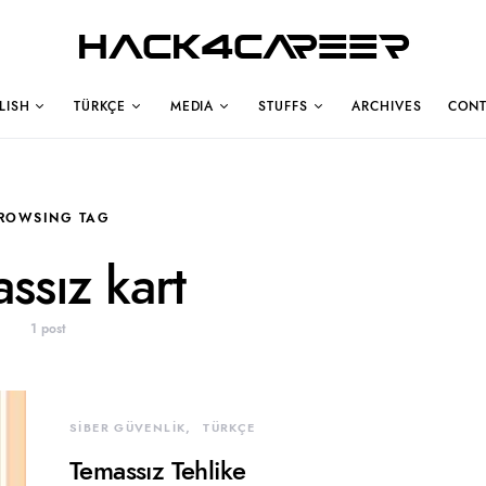
Hack4Career
LISH
TÜRKÇE
MEDIA
STUFFS
ARCHIVES
CONT
ROWSING TAG
ssız kart
1 post
SİBER GÜVENLİK
TÜRKÇE
Temassız Tehlike