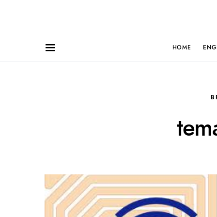
HOME
ENG
B
tema