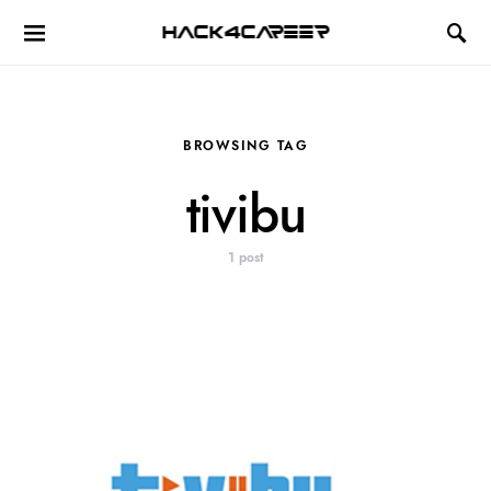
Hack4Career
BROWSING TAG
tivibu
1 post