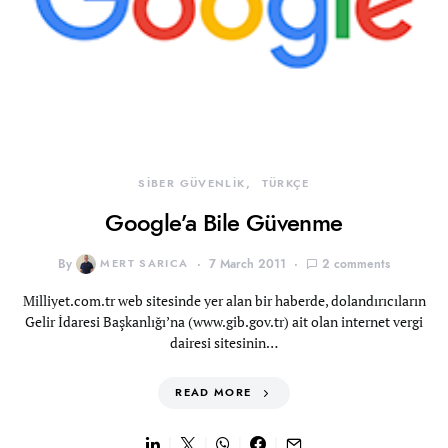
SİBER GÜVENLİK
TÜRKÇE
Google’a Bile Güvenme
By
MERT SARICA
7 March 2011
2 comments
Milliyet.com.tr web sitesinde yer alan bir haberde, dolandırıcıların
Gelir İdaresi Başkanlığı’na (www.gib.gov.tr) ait olan internet vergi
dairesi sitesinin…
READ MORE