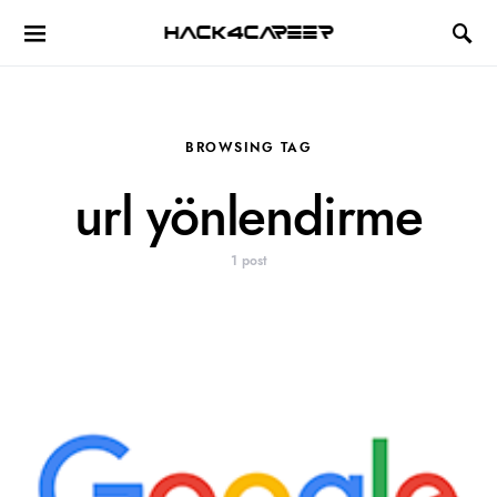
Hack4Career
BROWSING TAG
url yönlendirme
1 post