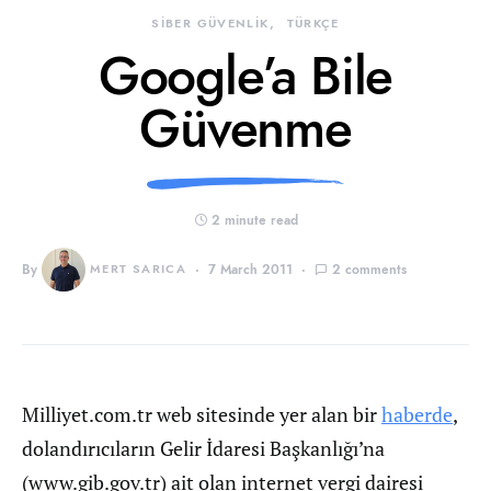
SİBER GÜVENLİK
TÜRKÇE
Google’a Bile
Güvenme
2 minute read
By
MERT SARICA
7 March 2011
2 comments
Milliyet.com.tr web sitesinde yer alan bir
haberde
,
dolandırıcıların Gelir İdaresi Başkanlığı’na
(www.gib.gov.tr) ait olan internet vergi dairesi