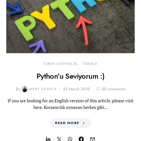
SİBER GÜVENLİK
TÜRKÇE
Python’u Seviyorum :)
By
MERT SARICA
25 March 2010
50 comments
If you are looking for an English version of this article, please visit
here. Korsancılık oynayan herkes gibi…
READ MORE