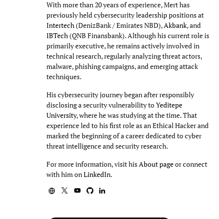
With more than 20 years of experience, Mert has
previously held cybersecurity leadership positions at
Intertech
(DenizBank / Emirates NBD),
Akbank
, and
IBTech
(QNB Finansbank). Although his current role is
primarily executive, he remains actively involved in
technical research, regularly analyzing threat actors,
malware, phishing campaigns, and emerging attack
techniques.
His cybersecurity journey began after responsibly
disclosing a security vulnerability to
Yeditepe
University
, where he was studying at the time. That
experience led to his first role as an Ethical Hacker and
marked the beginning of a career dedicated to cyber
threat intelligence and security research.
For more information, visit his
About page
or connect
with him on
LinkedIn
.