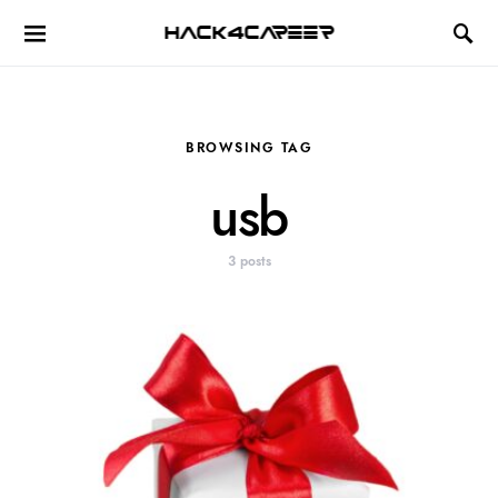
Hack4Career
BROWSING TAG
usb
3 posts