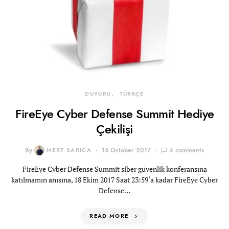
DUYURU
TÜRKÇE
FireEye Cyber Defense Summit Hediye
Çekilişi
By
MERT SARICA
15 October 2017
4 comments
FireEye Cyber Defense Summit siber güvenlik konferansına
katılmamın anısına, 18 Ekim 2017 Saat 23:59‘a kadar FireEye Cyber
Defense…
READ MORE