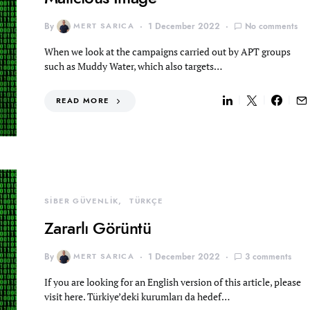
By
MERT SARICA
1 December 2022
No comments
When we look at the campaigns carried out by APT groups
such as Muddy Water, which also targets…
READ MORE
SİBER GÜVENLİK
TÜRKÇE
Zararlı Görüntü
By
MERT SARICA
1 December 2022
3 comments
If you are looking for an English version of this article, please
visit here. Türkiye’deki kurumları da hedef…