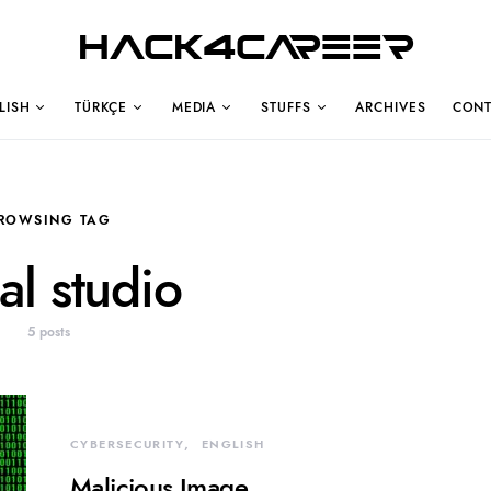
Hack4Career
LISH
TÜRKÇE
MEDIA
STUFFS
ARCHIVES
CONT
ROWSING TAG
al studio
5 posts
CYBERSECURITY
ENGLISH
Malicious Image