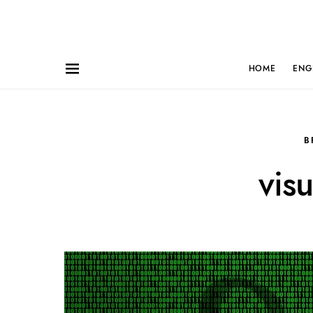
HOME
ENG
B
visu