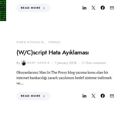
READ MORE
SİBER GÜVENLİK
TÜRKÇE
(W/C)script Hata Ayıklaması
By
MERT SARICA
1 January 2018
One comment
Okuyanlarınız Man In The Proxy blog yazıma konu olan bir
internet bankacılığı zararlı yazılımını hedef sisteme indirmek
ve…
READ MORE