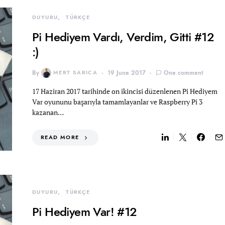
DUYURU
TÜRKÇE
Pi Hediyem Vardı, Verdim, Gitti #12
:)
By
MERT SARICA
19 June 2017
One comment
17 Haziran 2017 tarihinde on ikincisi düzenlenen Pi Hediyem
Var oyununu başarıyla tamamlayanlar ve Raspberry Pi 3
kazanan…
READ MORE
DUYURU
TÜRKÇE
Pi Hediyem Var! #12