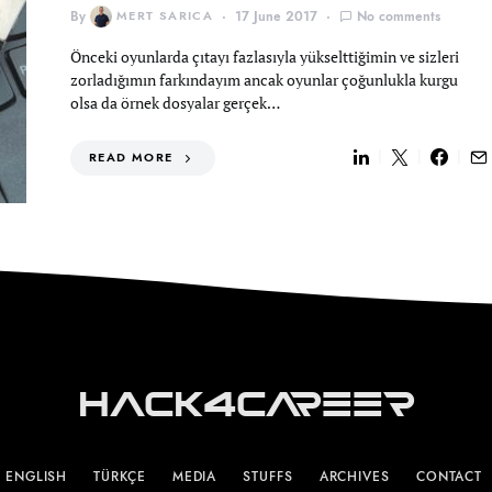
By
MERT SARICA
17 June 2017
No comments
Önceki oyunlarda çıtayı fazlasıyla yükselttiğimin ve sizleri
zorladığımın farkındayım ancak oyunlar çoğunlukla kurgu
olsa da örnek dosyalar gerçek…
READ MORE
Hack4Career
ENGLISH
TÜRKÇE
MEDIA
STUFFS
ARCHIVES
CONTACT