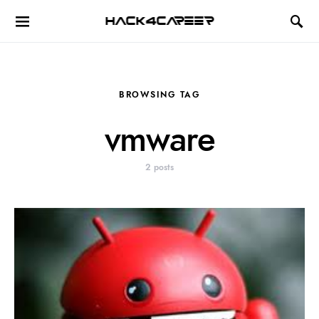
Hack4Career
BROWSING TAG
vmware
2 posts