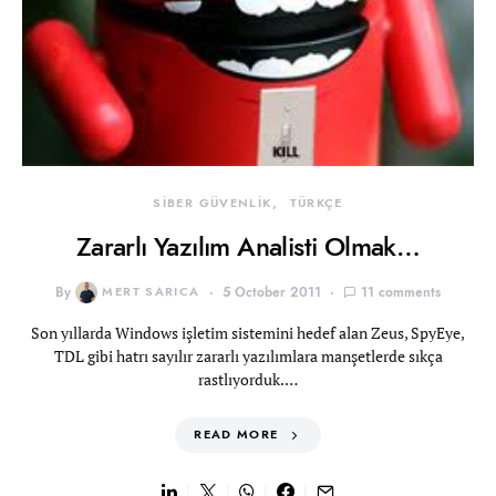
SİBER GÜVENLİK
TÜRKÇE
Zararlı Yazılım Analisti Olmak…
By
MERT SARICA
5 October 2011
11 comments
Son yıllarda Windows işletim sistemini hedef alan Zeus, SpyEye,
TDL gibi hatrı sayılır zararlı yazılımlara manşetlerde sıkça
rastlıyorduk.…
READ MORE