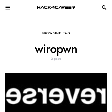
Hack4Career
BROWSING TAG
wiropwn
2 posts