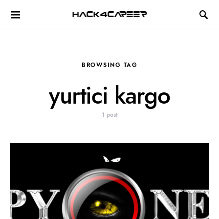
Hack4Career
BROWSING TAG
yurtici kargo
1 post