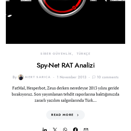
SİBER GÜVENLİK
TÜRKÇE
Spy-Net RAT Analizi
By
MERT SARICA
1 November 2013
10 comments
FatMal, Hesperbot, Zeus derken neredeyse 2013 yılını geride
bırakıyoruz. Son yayımlanan tehdit raporlarına baktığımızda
zararlı yazılım salgınlarında Türk…
READ MORE