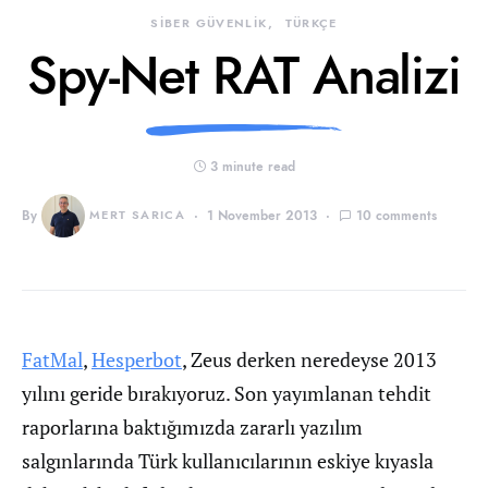
SİBER GÜVENLİK
TÜRKÇE
Spy-Net RAT Analizi
3 minute read
By
MERT SARICA
1 November 2013
10 comments
FatMal
,
Hesperbot
, Zeus derken neredeyse 2013
yılını geride bırakıyoruz. Son yayımlanan tehdit
raporlarına baktığımızda zararlı yazılım
salgınlarında Türk kullanıcılarının eskiye kıyasla