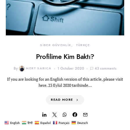
SİBER GÜVENLİK
TÜRKÇE
Profilime Kim Baktı?
By
MERT SARICA
1 October 2020
43 comments
If you are looking for an English version of this article, please visit
here. 23 Eylül 2020 tarihinde…
READ MORE
English
हिन्दी
Español
Français
Deutsch