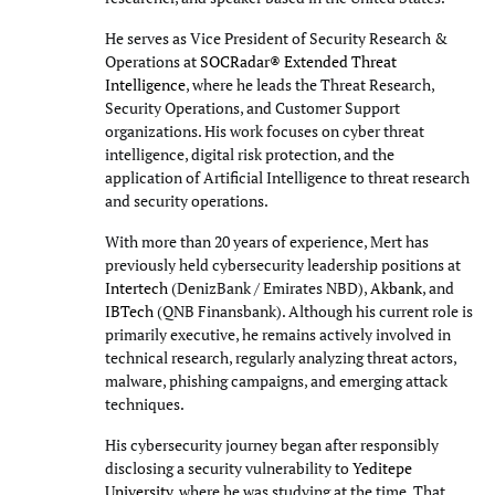
He serves as Vice President of Security Research &
Operations at
SOCRadar® Extended Threat
Intelligence
, where he leads the Threat Research,
Security Operations, and Customer Support
organizations. His work focuses on cyber threat
intelligence, digital risk protection, and the
application of Artificial Intelligence to threat research
and security operations.
With more than 20 years of experience, Mert has
previously held cybersecurity leadership positions at
Intertech
(DenizBank / Emirates NBD),
Akbank
, and
IBTech
(QNB Finansbank). Although his current role is
primarily executive, he remains actively involved in
technical research, regularly analyzing threat actors,
malware, phishing campaigns, and emerging attack
techniques.
His cybersecurity journey began after responsibly
disclosing a security vulnerability to
Yeditepe
University
, where he was studying at the time. That