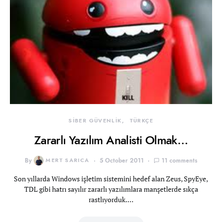
SİBER GÜVENLİK
TÜRKÇE
Zararlı Yazılım Analisti Olmak…
By
MERT SARICA
5 October 2011
11 comments
Son yıllarda Windows işletim sistemini hedef alan Zeus, SpyEye,
TDL gibi hatrı sayılır zararlı yazılımlara manşetlerde sıkça
rastlıyorduk.…