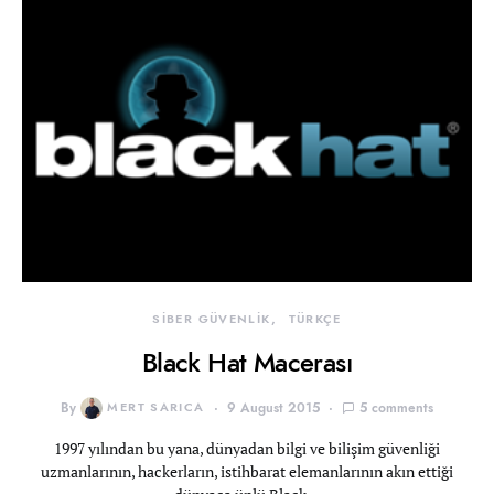
SİBER GÜVENLİK
TÜRKÇE
Black Hat Macerası
By
MERT SARICA
9 August 2015
5 comments
1997 yılından bu yana, dünyadan bilgi ve bilişim güvenliği
uzmanlarının, hackerların, istihbarat elemanlarının akın ettiği