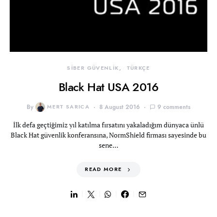
SİBER GÜVENLİK
TÜRKÇE
Black Hat USA 2016
By
MERT SARICA
8 August 2016
9 comments
İlk defa geçtiğimiz yıl katılma fırsatını yakaladığım dünyaca ünlü
Black Hat güvenlik konferansına, NormShield firması sayesinde bu
sene…
READ MORE