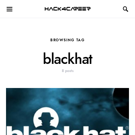
Hack4Career
BROWSING TAG
blackhat
8 posts