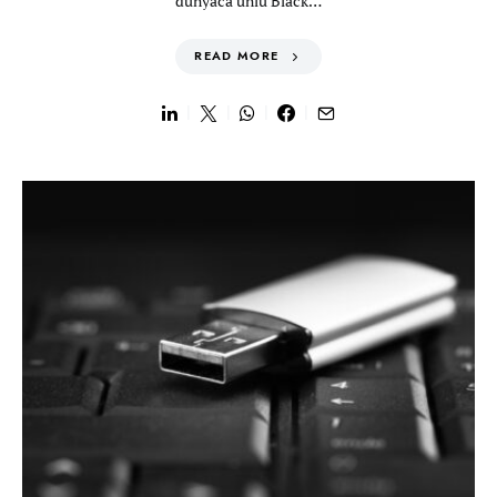
dünyaca ünlü Black…
READ MORE