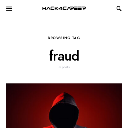
Hack4Career
BROWSING TAG
fraud
8 posts