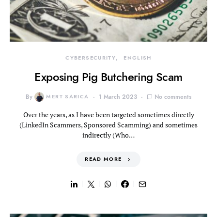
CYBERSECURITY
ENGLISH
Exposing Pig Butchering Scam
By
MERT SARICA
1 March 2023
No comments
Over the years, as I have been targeted sometimes directly
(LinkedIn Scammers, Sponsored Scamming) and sometimes
indirectly (Who…
READ MORE