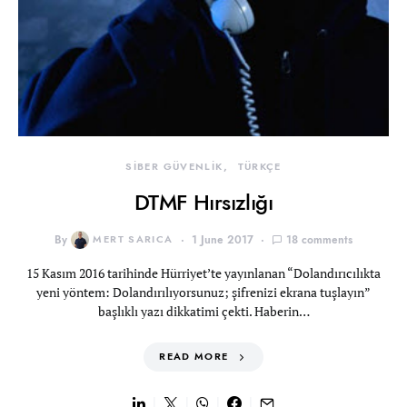
SİBER GÜVENLİK
TÜRKÇE
DTMF Hırsızlığı
By
MERT SARICA
1 June 2017
18 comments
15 Kasım 2016 tarihinde Hürriyet’te yayınlanan “Dolandırıcılıkta
yeni yöntem: Dolandırılıyorsunuz; şifrenizi ekrana tuşlayın”
başlıklı yazı dikkatimi çekti. Haberin…
READ MORE