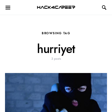
Hack4Career
BROWSING TAG
hurriyet
3 posts