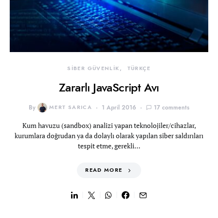
SİBER GÜVENLİK
TÜRKÇE
Zararlı JavaScript Avı
By
MERT SARICA
1 April 2016
17 comments
Kum havuzu (sandbox) analizi yapan teknolojiler/cihazlar,
kurumlara doğrudan ya da dolaylı olarak yapılan siber saldırıları
tespit etme, gerekli…
READ MORE