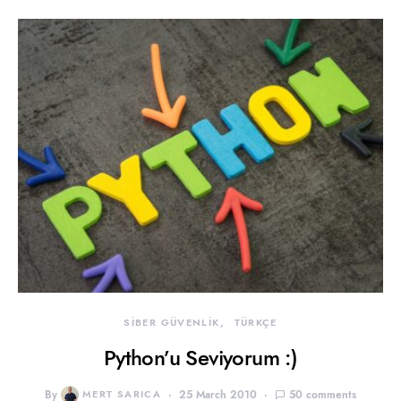
SİBER GÜVENLİK
TÜRKÇE
Python’u Seviyorum :)
By
MERT SARICA
25 March 2010
50 comments