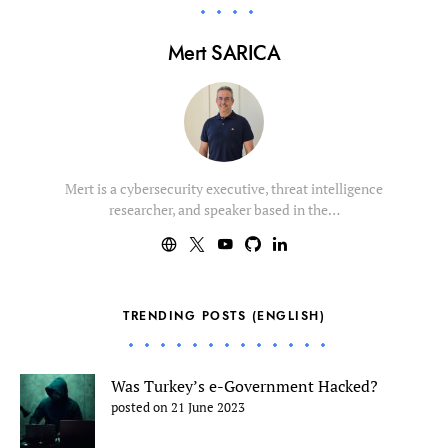
Mert SARICA
Mert is a cybersecurity executive, threat intelligence
researcher, and speaker based in the…
TRENDING POSTS (ENGLISH)
Was Turkey’s e-Government Hacked?
posted on 21 June 2023