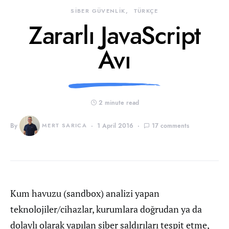
SİBER GÜVENLİK
TÜRKÇE
Zararlı JavaScript
Avı
2 minute read
By
MERT SARICA
1 April 2016
17 comments
Kum havuzu (sandbox) analizi yapan
teknolojiler/cihazlar, kurumlara doğrudan ya da
dolaylı olarak yapılan siber saldırıları tespit etme,