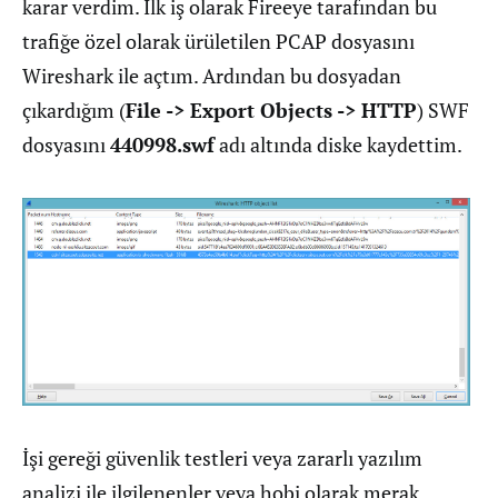
karar verdim. İlk iş olarak Fireeye tarafından bu
trafiğe özel olarak ürületilen PCAP dosyasını
Wireshark ile açtım. Ardından bu dosyadan
çıkardığım (
File -> Export Objects -> HTTP
) SWF
dosyasını
440998.swf
adı altında diske kaydettim.
İşi gereği güvenlik testleri veya zararlı yazılım
analizi ile ilgilenenler veya hobi olarak merak