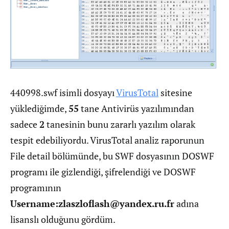
440998.swf isimli dosyayı
VirusTotal
sitesine
yüklediğimde,
55
tane Antivirüs yazılımından
sadece
2
tanesinin bunu zararlı yazılım olarak
tespit edebiliyordu. VirusTotal analiz raporunun
File detail bölümünde, bu SWF dosyasının DOSWF
programı ile gizlendiği, şifrelendiği ve DOSWF
programının
Username:
zlaszloflash@yandex.ru.fr
adına
lisanslı olduğunu gördüm.