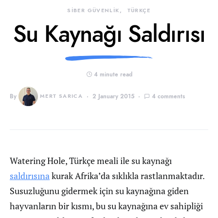
SİBER GÜVENLİK
TÜRKÇE
Su Kaynağı Saldırısı
4 minute read
By
MERT SARICA
2 January 2015
4 comments
Watering Hole, Türkçe meali ile su kaynağı
saldırısına
kurak Afrika’da sıklıkla rastlanmaktadır.
Susuzluğunu gidermek için su kaynağına giden
hayvanların bir kısmı, bu su kaynağına ev sahipliği