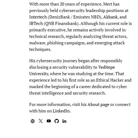
With more than 20 years of experience, Mert has
previously held cybersecurity leadership positions at
Intertech
(DenizBank / Emirates NBD),
Akbank
, and
IBTech
(QNB Finansbank). Although his current role is
primarily executive, he remains actively involved in
technical research, regularly analyzing threat actors,
malware, phishing campaigns, and emerging attack
techniques.
His cybersecurity journey began after responsibly
disclosing a security vulnerability to
Yeditepe
University
, where he was studying at the time. That
experience led to his first role as an Ethical Hacker and
marked the beginning of a career dedicated to cyber
threat intelligence and security research.
For more information, visit his
About page
or connect
with him on
LinkedIn
.