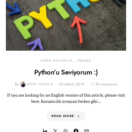
SİBER GÜVENLİK
TÜRKÇE
Python’u Seviyorum :)
By
MERT SARICA
25 March 2010
50 comments
If you are looking for an English version of this article, please visit
here. Korsancılık oynayan herkes gibi…
READ MORE