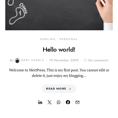
ENGLISH
PERSONAL
Hello world!
By
MERT SARICA
19 November 2009
No comments
Welcome to MertPress. This is my first post. You cannot edit or
delete it, just enjoy my blogging…
READ MORE