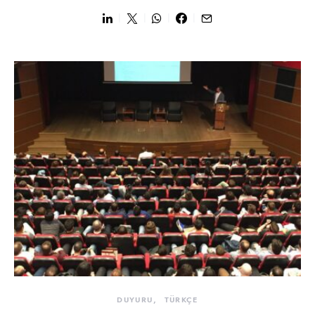
DUYURU
TÜRKÇE