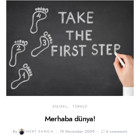
KİŞİSEL
TÜRKÇE
Merhaba dünya!
By
MERT SARICA
19 November 2009
6 comments