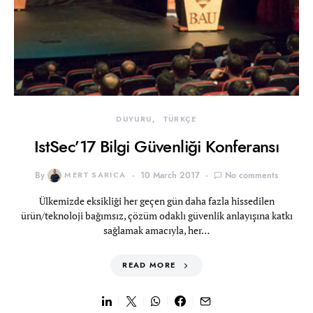
DUYURU
TÜRKÇE
IstSec’17 Bilgi Güvenliği Konferansı
By
MERT SARICA
10 March 2017
No comments
Ülkemizde eksikliği her geçen gün daha fazla hissedilen
ürün/teknoloji bağımsız, çözüm odaklı güvenlik anlayışına katkı
sağlamak amacıyla, her…
READ MORE