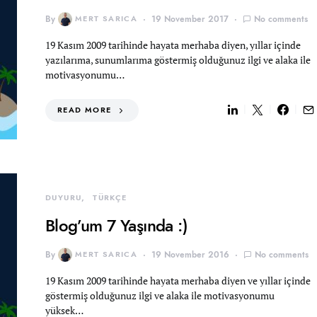
By
MERT SARICA
19 November 2017
No comments
19 Kasım 2009 tarihinde hayata merhaba diyen, yıllar içinde
yazılarıma, sunumlarıma göstermiş olduğunuz ilgi ve alaka ile
motivasyonumu…
READ MORE
DUYURU
TÜRKÇE
Blog’um 7 Yaşında :)
By
MERT SARICA
19 November 2016
No comments
19 Kasım 2009 tarihinde hayata merhaba diyen ve yıllar içinde
göstermiş olduğunuz ilgi ve alaka ile motivasyonumu
yüksek…