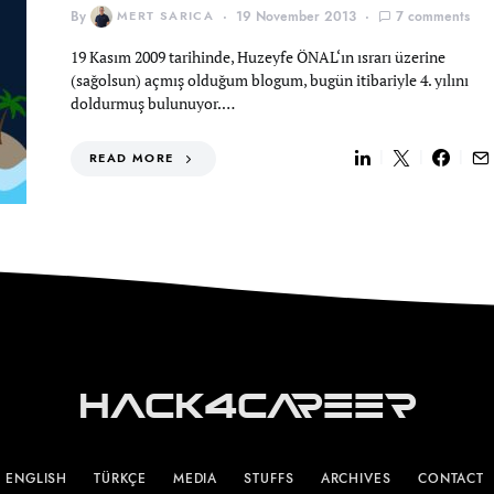
By
MERT SARICA
19 November 2013
7 comments
19 Kasım 2009 tarihinde, Huzeyfe ÖNAL‘ın ısrarı üzerine
(sağolsun) açmış olduğum blogum, bugün itibariyle 4. yılını
doldurmuş bulunuyor.…
READ MORE
Hack4Career
ENGLISH
TÜRKÇE
MEDIA
STUFFS
ARCHIVES
CONTACT