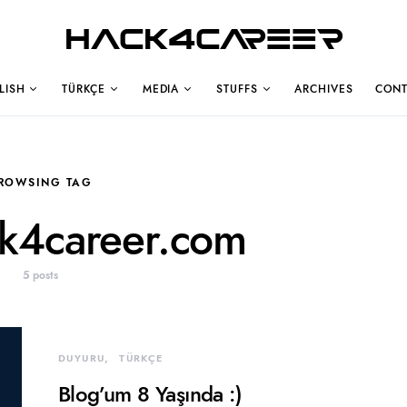
Hack4Career
LISH
TÜRKÇE
MEDIA
STUFFS
ARCHIVES
CONT
ROWSING TAG
k4career.com
5 posts
DUYURU
TÜRKÇE
Blog’um 8 Yaşında :)