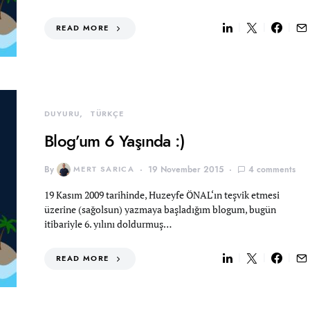
READ MORE
DUYURU
TÜRKÇE
Blog’um 6 Yaşında :)
By
MERT SARICA
19 November 2015
4 comments
19 Kasım 2009 tarihinde, Huzeyfe ÖNAL‘ın teşvik etmesi
üzerine (sağolsun) yazmaya başladığım blogum, bugün
itibariyle 6. yılını doldurmuş…
READ MORE