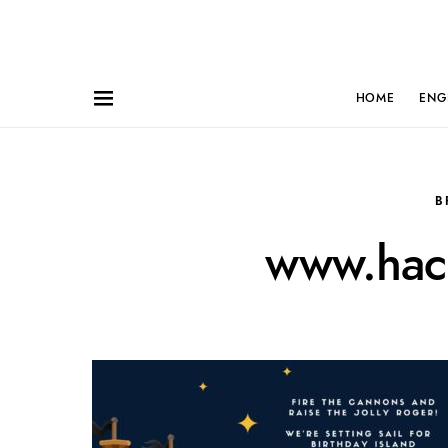
HOME
ENG
B
www.hac