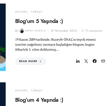
DUYURU
TÜRKÇE
Blog’um 5 Yaşında :)
By
MERT SARICA
19 November 2014
11 comments
19 Kasım 2009 tarihinde, Huzeyfe ÖNAL‘ın teşvik etmesi
üzerine (sağolsun) yazmaya başladığım blogum, bugün
itibariyle 5. yılını doldurmuş…
READ MORE
DUYURU
TÜRKÇE
Blog’um 4 Yaşında :)