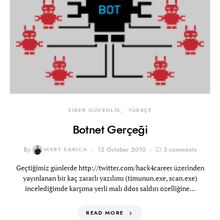
SİBER GÜVENLİK
TÜRKÇE
Botnet Gerçeği
By
MERT SARICA
12 October 2010
3 comments
Geçtiğimiz günlerde http://twitter.com/hack4career üzerinden
yayınlanan bir kaç zararlı yazılımı (timunun.exe, scan.exe)
incelediğimde karşıma yerli malı ddos saldırı özelliğine…
READ MORE