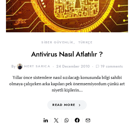
SİBER GÜVENLİK
TÜRKÇE
Antivirus Nasıl Atlatılır ?
By
MERT SARICA
24 December 2010
19 comments
Yıllar önce sistemlere nasıl sızılacağı konusunda bilgi sahibi
olmaya çalışırken arka kapıları pek önemsemiyordum çünkü art
niyetli kişilerin…
READ MORE