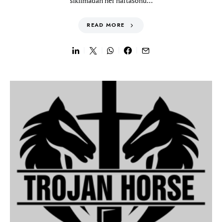
sıkılmadan her haftasonu…
READ MORE