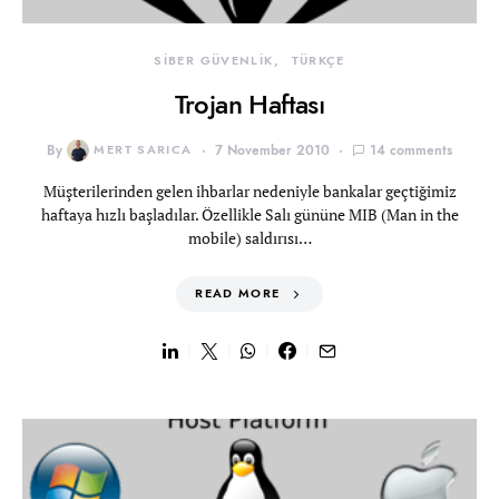
SİBER GÜVENLİK
TÜRKÇE
Trojan Haftası
By
MERT SARICA
7 November 2010
14 comments
Müşterilerinden gelen ihbarlar nedeniyle bankalar geçtiğimiz
haftaya hızlı başladılar. Özellikle Salı gününe MIB (Man in the
mobile) saldırısı…
READ MORE