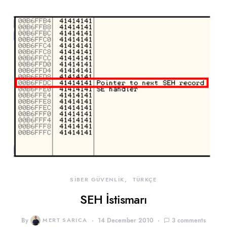
SİBER GÜVENLİK
TÜRKÇE
SEH İstismarı
By
MERT SARICA
14 December 2010
3 comments