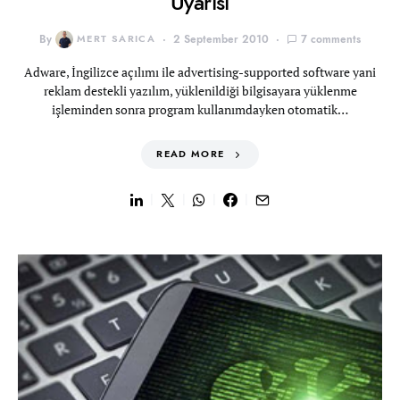
Uyarısı
By
MERT SARICA
2 September 2010
7 comments
Adware, İngilizce açılımı ile advertising-supported software yani
reklam destekli yazılım, yüklenildiği bilgisayara yüklenme
işleminden sonra program kullanımdayken otomatik…
READ MORE