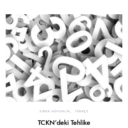
SİBER GÜVENLİK
TÜRKÇE
TCKN’deki Tehlike