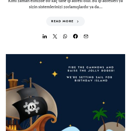
Kimi zaman elinizde bir kaç tane ip adresi olur. Bu ip adresleri ya
sizin sistemlerinizi zorlamışlardır ya da…
READ MORE