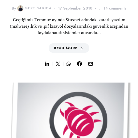
By
MERT SARICA
17 September 2010
14 comments
Geçtiğimiz Temmuz ayında Stuxnet adındaki zararlı yazılım
(malware) .lnk ve .pif kısayol dosyalarındaki güvenlik açığından
faydalanarak sistemler arasında…
READ MORE