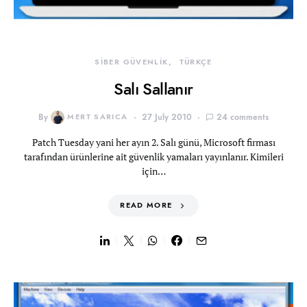
SİBER GÜVENLİK
TÜRKÇE
Salı Sallanır
By
MERT SARICA
27 July 2010
24 comments
Patch Tuesday yani her ayın 2. Salı günü, Microsoft firması
tarafından ürünlerine ait güvenlik yamaları yayınlanır. Kimileri
için…
READ MORE