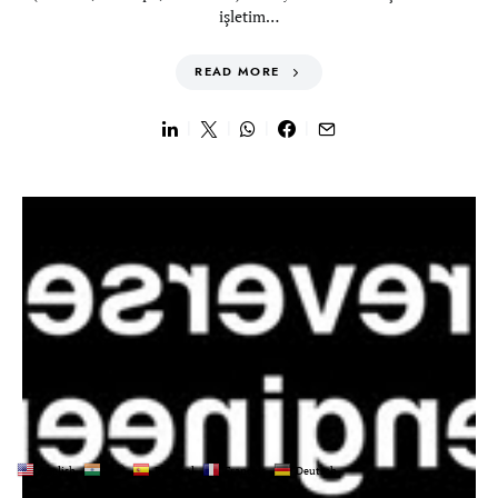
işletim…
READ MORE
English
हिन्दी
Español
Français
Deutsch