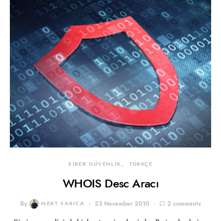
SİBER GÜVENLİK
TÜRKÇE
WHOIS Desc Aracı
By
MERT SARICA
23 November 2010
2 comments