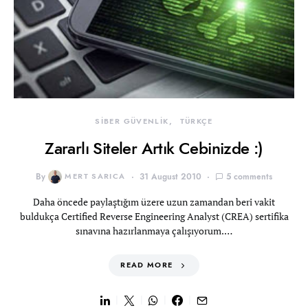
SİBER GÜVENLİK
TÜRKÇE
Zararlı Siteler Artık Cebinizde :)
By
MERT SARICA
31 August 2010
5 comments
Daha öncede paylaştığım üzere uzun zamandan beri vakit
buldukça Certified Reverse Engineering Analyst (CREA) sertifika
sınavına hazırlanmaya çalışıyorum.…
READ MORE