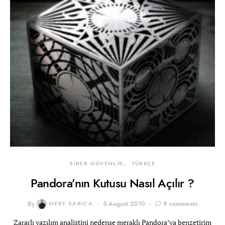
SİBER GÜVENLİK
TÜRKÇE
Pandora’nın Kutusu Nasıl Açılır ?
By
MERT SARICA
5 August 2010
9 comments
Zararlı yazılım analistini nedense meraklı Pandora’ya benzetirim