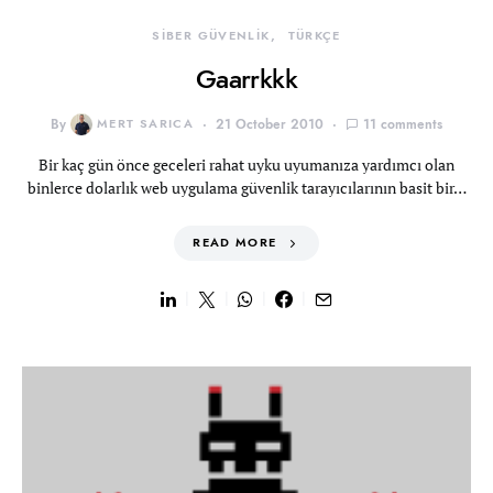
SİBER GÜVENLİK
TÜRKÇE
Gaarrkkk
By
MERT SARICA
21 October 2010
11 comments
Bir kaç gün önce geceleri rahat uyku uyumanıza yardımcı olan
binlerce dolarlık web uygulama güvenlik tarayıcılarının basit bir…
READ MORE