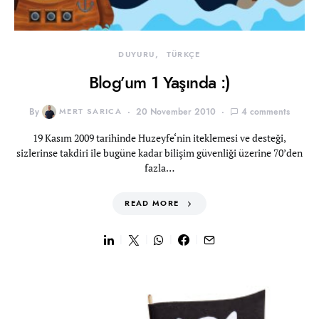
DUYURU
TÜRKÇE
Blog’um 1 Yaşında :)
By
MERT SARICA
20 November 2010
4 comments
19 Kasım 2009 tarihinde Huzeyfe‘nin iteklemesi ve desteği,
sizlerinse takdiri ile bugüne kadar bilişim güvenliği üzerine 70’den
fazla…
READ MORE