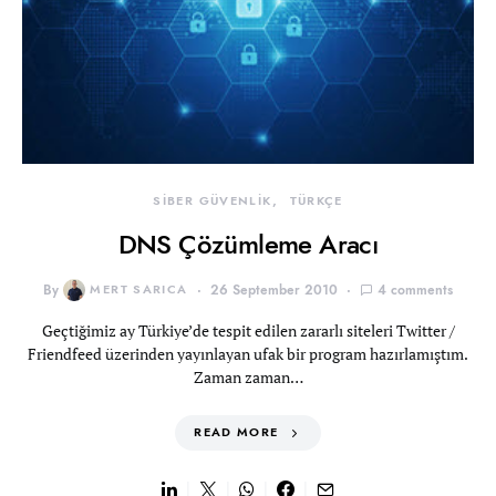
SİBER GÜVENLİK
TÜRKÇE
DNS Çözümleme Aracı
By
MERT SARICA
26 September 2010
4 comments
Geçtiğimiz ay Türkiye’de tespit edilen zararlı siteleri Twitter /
Friendfeed üzerinden yayınlayan ufak bir program hazırlamıştım.
Zaman zaman…
READ MORE