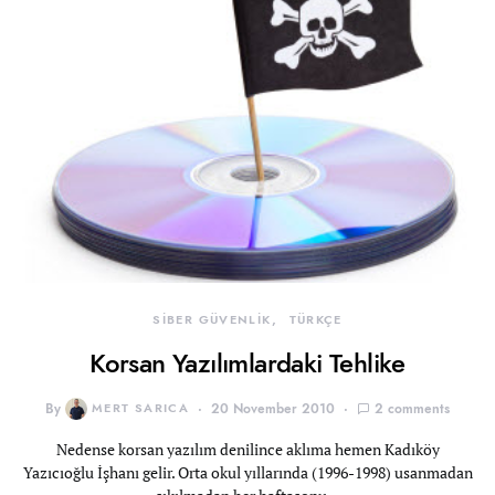
SİBER GÜVENLİK
TÜRKÇE
Korsan Yazılımlardaki Tehlike
By
MERT SARICA
20 November 2010
2 comments
Nedense korsan yazılım denilince aklıma hemen Kadıköy
Yazıcıoğlu İşhanı gelir. Orta okul yıllarında (1996-1998) usanmadan