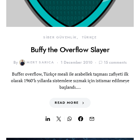
SİBER GÜVENLİK
TÜRKÇE
Buffy the Overflow Slayer
By
MERT SARICA
1 December 2010
15 comments
Buffer overflow, Türkçe meali ile arabellek taşması zafiyeti ilk
olarak 1960’lı yıllarda sistemlere sızmak için istismar edilmeye
başlandı.…
READ MORE