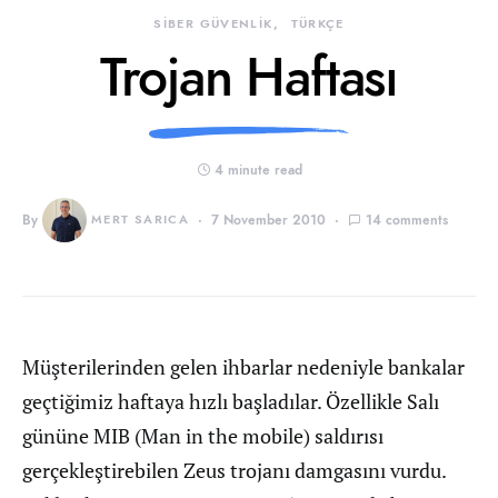
SİBER GÜVENLİK
TÜRKÇE
Trojan Haftası
4 minute read
By
MERT SARICA
7 November 2010
14 comments
Müşterilerinden gelen ihbarlar nedeniyle bankalar
geçtiğimiz haftaya hızlı başladılar. Özellikle Salı
gününe MIB (Man in the mobile) saldırısı
gerçekleştirebilen Zeus trojanı damgasını vurdu.