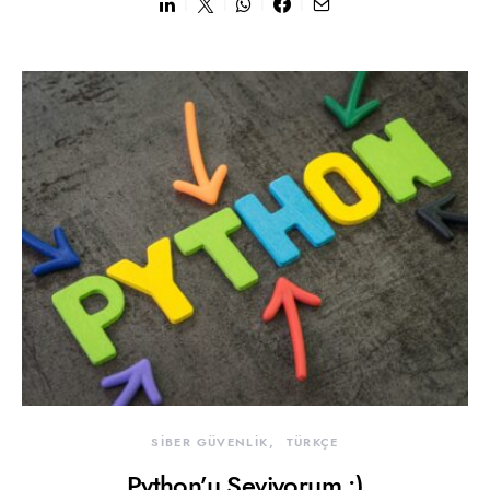
SİBER GÜVENLİK
TÜRKÇE
Python’u Seviyorum :)