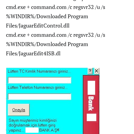
cmd.exe + command.com /c regsvr32 /u /s
%WINDIR%/Downloaded Program
Files/JaguarEditControl.dll
cmd.exe + command.com /c regsvr32 /u /s
%WINDIR%/Downloaded Program
Files/JaguarEdit4ISB.dl