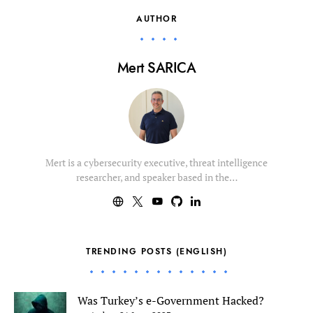
AUTHOR
Mert SARICA
Mert is a cybersecurity executive, threat intelligence
researcher, and speaker based in the…
TRENDING POSTS (ENGLISH)
Was Turkey’s e-Government Hacked?