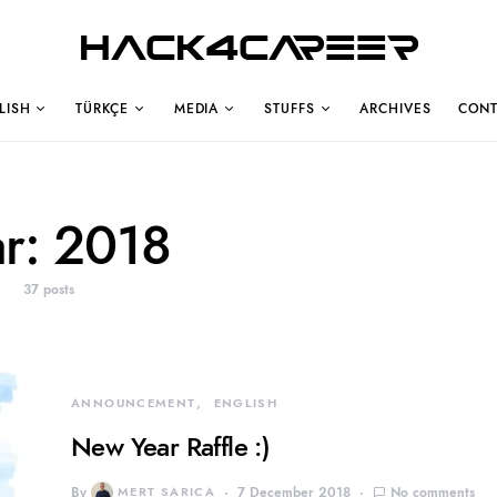
Hack4Career
LISH
TÜRKÇE
MEDIA
STUFFS
ARCHIVES
CONT
ar:
2018
37 posts
ANNOUNCEMENT
ENGLISH
New Year Raffle :)
By
MERT SARICA
7 December 2018
No comments