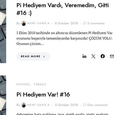
Pi Hediyem Vardı, Veremedim, Gitti
#16 :)
By
MERT SARICA
8 October 2018
3 comments
5 Ekim 2018 tarihinde on altıncısı düzenlenen Pi Hediyem Var
oyununu başarıyla tamamlayanlar karşınızda! ÇÖZÜM YOLU:
Oyunun çözüm…
READ MORE
DUYURU
TÜRKÇE
Pi Hediyem Var! #16
By
MERT SARICA
5 October 2018
One comment
debugging, hata ayıklama, java, statik analiz, static analysis,