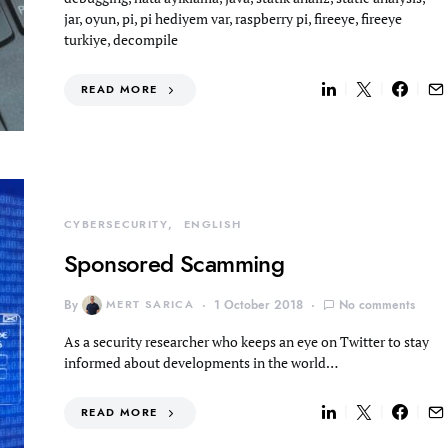
jar, oyun, pi, pi hediyem var, raspberry pi, fireeye, fireeye
turkiye, decompile
READ MORE
CYBERSECURITY
ENGLISH
Sponsored Scamming
By
MERT SARICA
1 October 2018
No comments
As a security researcher who keeps an eye on Twitter to stay
informed about developments in the world…
READ MORE