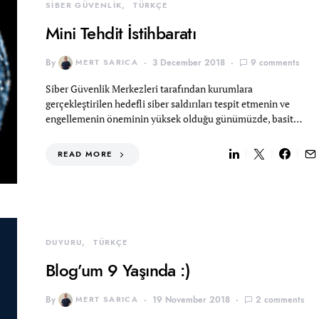
SİBER GÜVENLİK
TÜRKÇE
Mini Tehdit İstihbaratı
By
MERT SARICA
3 December 2018
9 comments
Siber Güvenlik Merkezleri tarafından kurumlara
gerçekleştirilen hedefli siber saldırıları tespit etmenin ve
engellemenin öneminin yüksek olduğu günümüzde, basit…
READ MORE
DUYURU
TÜRKÇE
Blog’um 9 Yaşında :)
By
MERT SARICA
19 November 2018
2 comments