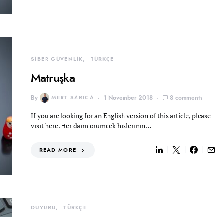
SİBER GÜVENLİK
TÜRKÇE
Matruşka
By
MERT SARICA
1 November 2018
8 comments
If you are looking for an English version of this article, please
visit here. Her daim örümcek hislerinin…
READ MORE
DUYURU
TÜRKÇE