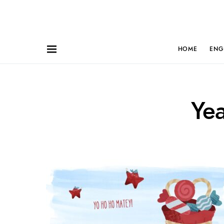
HOME
ENG
Ye