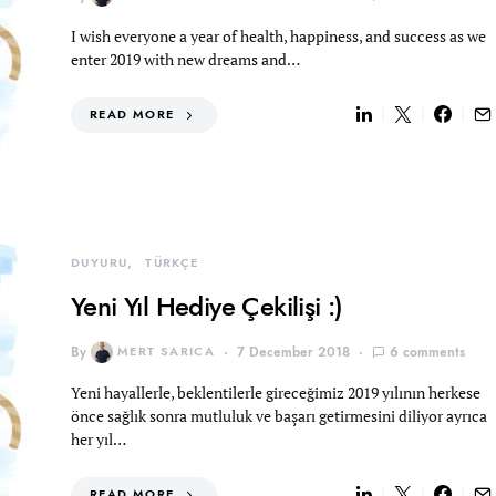
I wish everyone a year of health, happiness, and success as we
enter 2019 with new dreams and…
READ MORE
DUYURU
TÜRKÇE
Yeni Yıl Hediye Çekilişi :)
By
MERT SARICA
7 December 2018
6 comments
Yeni hayallerle, beklentilerle gireceğimiz 2019 yılının herkese
önce sağlık sonra mutluluk ve başarı getirmesini diliyor ayrıca
her yıl…
READ MORE