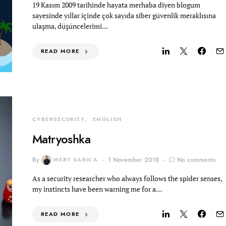
19 Kasım 2009 tarihinde hayata merhaba diyen blogum
sayesinde yıllar içinde çok sayıda siber güvenlik meraklısına
ulaşma, düşüncelerimi…
READ MORE
CYBERSECURITY
ENGLISH
Matryoshka
By
MERT SARICA
1 November 2018
No comments
As a security researcher who always follows the spider senses,
my instincts have been warning me for a…
READ MORE