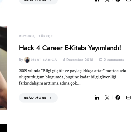
DUYURU
TÜRKÇE
Hack 4 Career E-Kitabı Yayımlandı!
By
MERT SARICA
5 December 2018
2 comments
2009 yılında “Bilgi güçtür ve paylaşıldıkça artar” mottosuyla
oluşturduğum blogumda, bugüne kadar bilgi güvenliği
farkındalığını arttırma adına çok…
READ MORE