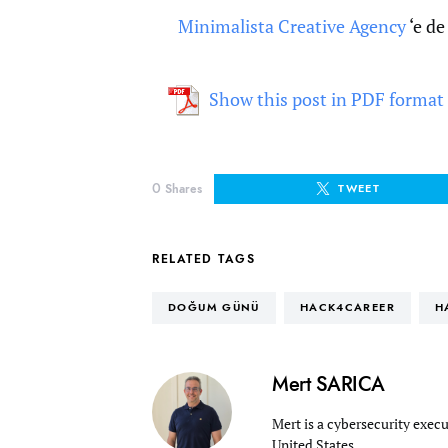
Minimalista Creative Agency
‘e de
Show this post in PDF format
0
Shares
TWEET
RELATED TAGS
DOĞUM GÜNÜ
HACK4CAREER
H
Mert SARICA
Mert is a cybersecurity execu
United States.