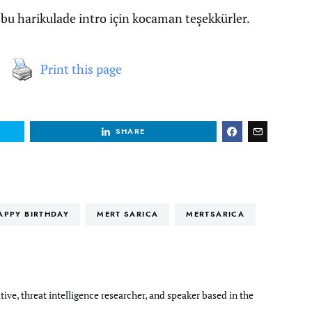
 bu harikulade intro için kocaman teşekkürler.
Print this page
SHARE
APPY BIRTHDAY
MERT SARICA
MERTSARICA
tive, threat intelligence researcher, and speaker based in the