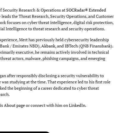
of Security Research & Operations at
SOCRadar® Extended
e leads the Threat Research, Security Operations, and Customer
rk focuses on cyber threat intelligence, digital risk protection,
cial Intelligence to threat research and security operations.
xperience, Mert has previously held cybersecurity leadership
Bank / Emirates NBD),
Akbank
, and
IBTech
(QNB Finansbank).
primarily executive, he remains actively involved in technical
g threat actors, malware, phishing campaigns, and emerging
an after responsibly disclosing a security vulnerability to
e was studying at the time. That experience led to his first role
ked the beginning of a career dedicated to cyber threat
earch.
his
About page
or connect with him on
LinkedIn
.