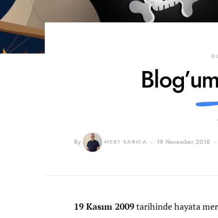
D
Blog’um
By
MERT SARICA
19 November 2018
19 Kasım 2009
tarihinde hayata merh