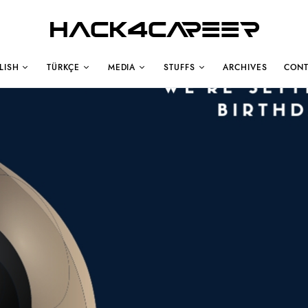
Hack4Career
LISH
TÜRKÇE
MEDIA
STUFFS
ARCHIVES
CONT