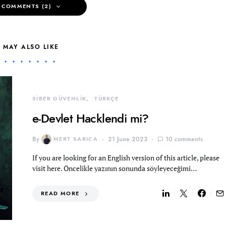
 COMMENTS (2)
 MAY ALSO LIKE
SİBER GÜVENLİK
TÜRKÇE
e-Devlet Hacklendi mi?
By
MERT SARICA
21 June 2023
10 comments
If you are looking for an English version of this article, please
visit here. Öncelikle yazının sonunda söyleyeceğimi…
READ MORE