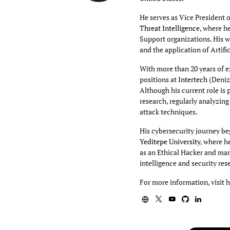
He serves as Vice President 
Threat Intelligence
, where h
Support organizations. His wo
and the application of Artifi
With more than 20 years of e
positions at
Intertech
(Deniz
Although his current role is 
research, regularly analyzin
attack techniques.
His cybersecurity journey beg
Yeditepe University
, where h
as an Ethical Hacker and mar
intelligence and security res
For more information, visit 