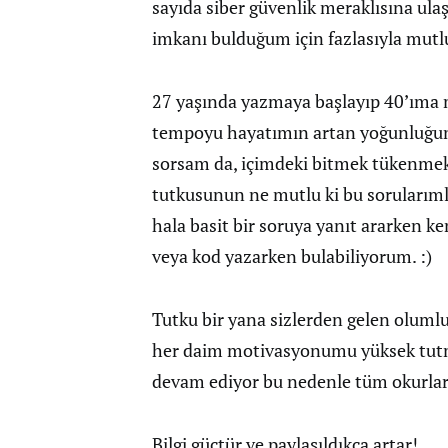
sayıda siber güvenlik meraklısına ul
imkanı bulduğum için fazlasıyla mut
27 yaşında yazmaya başlayıp 40’ıma 
tempoyu hayatımın artan yoğunluğun
sorsam da, içimdeki bitmek tükenme
tutkusunun ne mutlu ki bu sorularıml
hala basit bir soruya yanıt ararken ke
veya kod yazarken bulabiliyorum. :)
Tutku bir yana sizlerden gelen olumlu g
her daim motivasyonumu yüksek tutm
devam ediyor bu nedenle tüm okurlar
Bilgi güçtür ve paylaşıldıkça artar!