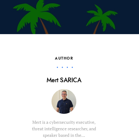
AUTHOR
Mert SARICA
Mert is a cybersecurity executive,
threat intelligence researcher, and
speaker based in the…