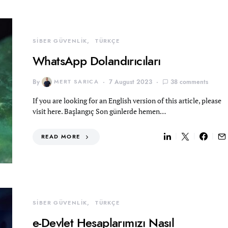
SİBER GÜVENLİK
TÜRKÇE
WhatsApp Dolandırıcıları
By
MERT SARICA
7 August 2023
38 comments
If you are looking for an English version of this article, please
visit here. Başlangıç Son günlerde hemen…
READ MORE
SİBER GÜVENLİK
TÜRKÇE
e-Devlet Hesaplarımızı Nasıl