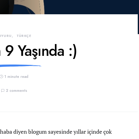
UYURU
TÜRKÇE
 9 Yaşında :)
1 minute read
2 comments
aba diyen blogum sayesinde yıllar içinde çok