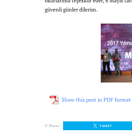
okurlarıma teşekkür eder, 4 Mayıs tar
güvenli günler dilerim.
Show this post in PDF format
0
Shares
TWEET