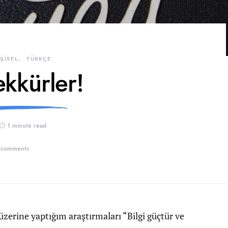
İŞİSEL
TÜRKÇE
ekkürler!
1 minute read
 comments
üzerine yaptığım araştırmaları “Bilgi güçtür ve