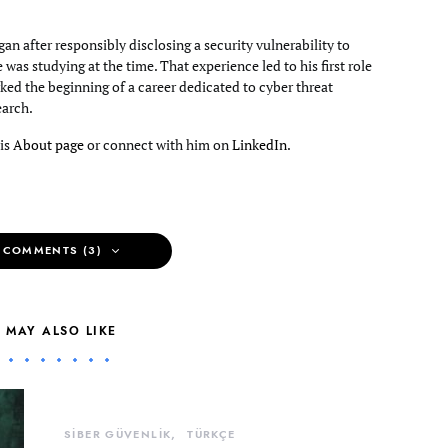
an after responsibly disclosing a security vulnerability to
e was studying at the time. That experience led to his first role
ked the beginning of a career dedicated to cyber threat
earch.
his
About page
or connect with him on
LinkedIn
.
 COMMENTS (3)
 MAY ALSO LIKE
SİBER GÜVENLİK
TÜRKÇE