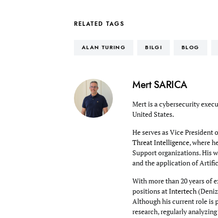
RELATED TAGS
ALAN TURING
BILGI
BLOG
Mert SARICA
Mert is a cybersecurity execu
United States.
He serves as Vice President 
Threat Intelligence
, where h
Support organizations. His wo
and the application of Artifi
With more than 20 years of e
positions at
Intertech
(Deniz
Although his current role is 
research, regularly analyzin