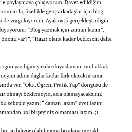
erle paylaşmaya çalışıyorum. Davet edildiğim
numlarda, özellikle genç arkadaşlar için blog
i de vurguluyorum. Ayak üstü gerçekleştirdiğim
 duyuyorum: “Blog yazmak için zaman lazım”,
e önemi var?”, “Hazır olana kadar beklesem daha
a bugün yazdığım yazıları kıyaslarsam muhakkak
deneyim adına dağlar kadar fark olacaktır ama
ında var. “Oku, Öğren, Pratik Yap” döngüsü ile
zır olmayı beklemeyin, asla olamayacaksınız
bu sebeple yazın! “Zaman lazım” evet lazım
amandan bol birşeyiniz olmaması lazım. ;)
bu, şu biliyor olabilir ama bu alana meraklı