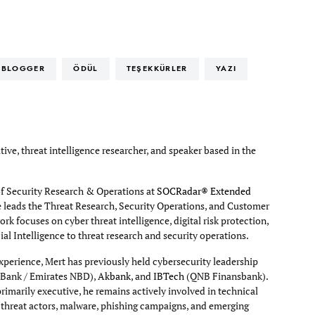
BLOGGER
ÖDÜL
TEŞEKKÜRLER
YAZI
tive, threat intelligence researcher, and speaker based in the
of Security Research & Operations at
SOCRadar® Extended
e leads the Threat Research, Security Operations, and Customer
rk focuses on cyber threat intelligence, digital risk protection,
cial Intelligence to threat research and security operations.
xperience, Mert has previously held cybersecurity leadership
Bank / Emirates NBD),
Akbank
, and
IBTech
(QNB Finansbank).
primarily executive, he remains actively involved in technical
g threat actors, malware, phishing campaigns, and emerging