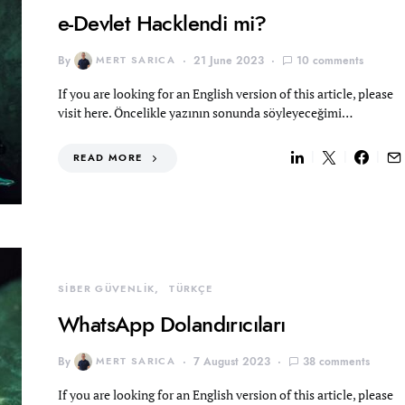
e-Devlet Hacklendi mi?
By
MERT SARICA
21 June 2023
10 comments
If you are looking for an English version of this article, please
visit here. Öncelikle yazının sonunda söyleyeceğimi…
READ MORE
SİBER GÜVENLİK
TÜRKÇE
WhatsApp Dolandırıcıları
By
MERT SARICA
7 August 2023
38 comments
If you are looking for an English version of this article, please