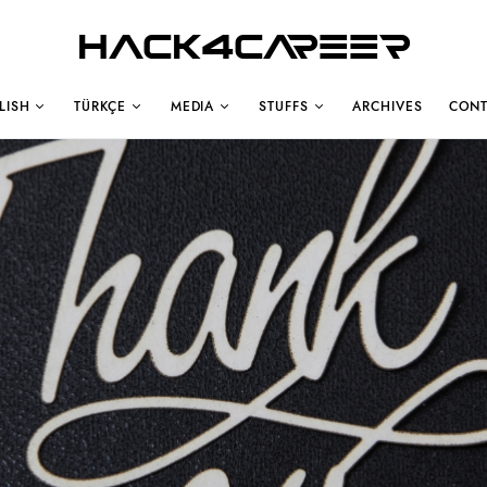
Hack4Career
LISH
TÜRKÇE
MEDIA
STUFFS
ARCHIVES
CONT