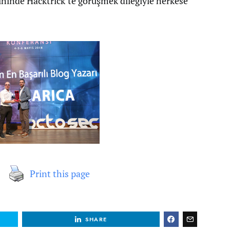
ihinde Hacktrick’te görüşmek dileğiyle herkese
Print this page
SHARE