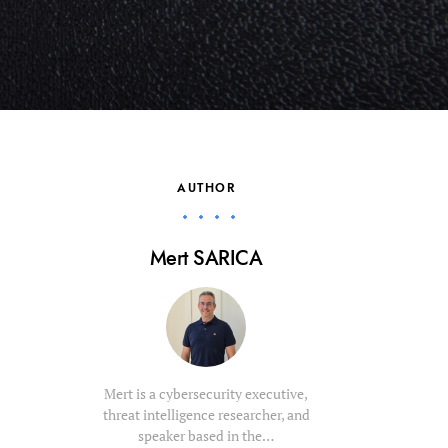
AUTHOR
Mert SARICA
Mert is a cybersecurity executive,
threat intelligence researcher, and
speaker based in the…