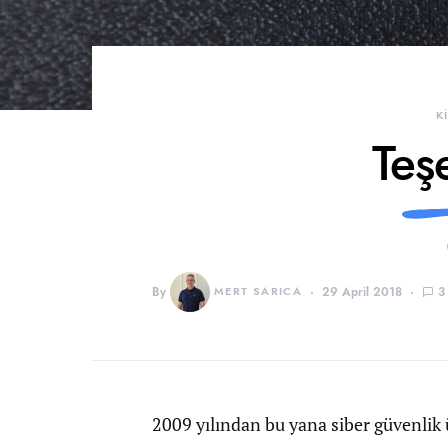
K
Teş
By
MERT SARICA
29 April 2018
3
2009 yılından bu yana siber güvenlik 