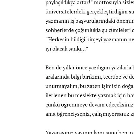
paylaşıldıkça artar!” mottosuyla sizl
üniversitelerdeki gerçekleştirdiğim su
yazmanın iş başvurularındaki önemin
sohbetlerde çoğunlukla şu cümleleri
“Herkesin bildiği birşeyi yazmanın n
iyi olacak sanki…”
Ben de yıllar önce yazdığım yazılarl
aralarında bilgi birikimi, tecrübe ve 
unutmayalım, bu zaten işimizin doğas
ilerlenen bu meslekte yazmak için ha
çünkü öğrenmeye devam edeceksiniz 
ama öğrenciyseniz, çalışmıyorsanız z
Yazacağınız yazının konusunu ben, o, 