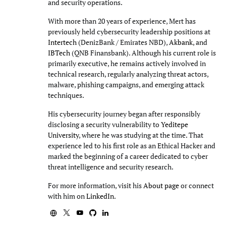
and security operations.
With more than 20 years of experience, Mert has
previously held cybersecurity leadership positions at
Intertech
(DenizBank / Emirates NBD),
Akbank
, and
IBTech
(QNB Finansbank). Although his current role is
primarily executive, he remains actively involved in
technical research, regularly analyzing threat actors,
malware, phishing campaigns, and emerging attack
techniques.
His cybersecurity journey began after responsibly
disclosing a security vulnerability to
Yeditepe
University
, where he was studying at the time. That
experience led to his first role as an Ethical Hacker and
marked the beginning of a career dedicated to cyber
threat intelligence and security research.
For more information, visit his
About page
or connect
with him on
LinkedIn
.