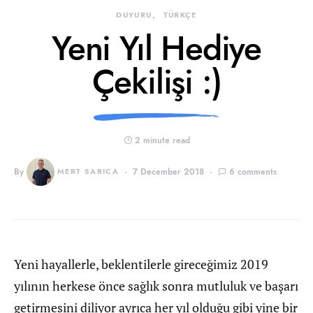
DUYURU
TÜRKÇE
Yeni Yıl Hediye
Çekilişi :)
2 minute read
By
MERT SARICA
7 December 2018
6 comments
Yeni hayallerle, beklentilerle gireceğimiz 2019
yılının herkese önce sağlık sonra mutluluk ve başarı
getirmesini diliyor ayrıca her yıl olduğu gibi yine bir