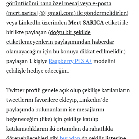
görüntüsünü bana özel mesaj veya e-posta
(mert.sarica [@] gmail.com) ile göndermelidirler.
)
veya LinkedIn üzerinden
Mert SARICA
etiketi ile
birlikte paylaşan (
doğru bir şekilde
etiketlemeyenlerin paylaşımından haberdar
olamayacağım için bu konuya dikkat edilmelidir.
)
paylaşan
1
kişiye
Raspberry Pi 3 A+
modelini
çekilişle hediye edeceğim.
Twitter profili genele açık olup çekilişe katılanların
tweetlerini favorilere ekleyip, Linkedin’de
paylaşımda bulunanların ise mesajlarını
beğeneceğim (like) için çekilişe katılıp
katılamadıklarını iki ortamdan da rahatlıkla
öğrenebilecekleri gibi
buradan
da çekiliş listesine