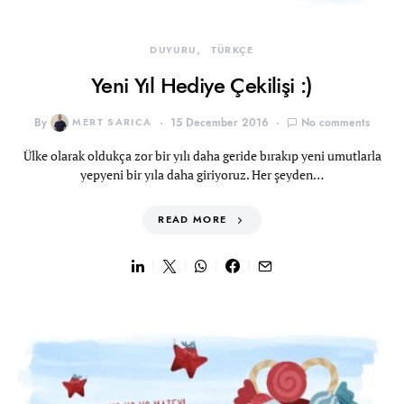
DUYURU
TÜRKÇE
Yeni Yıl Hediye Çekilişi :)
By
MERT SARICA
15 December 2016
No comments
Ülke olarak oldukça zor bir yılı daha geride bırakıp yeni umutlarla
yepyeni bir yıla daha giriyoruz. Her şeyden…
READ MORE