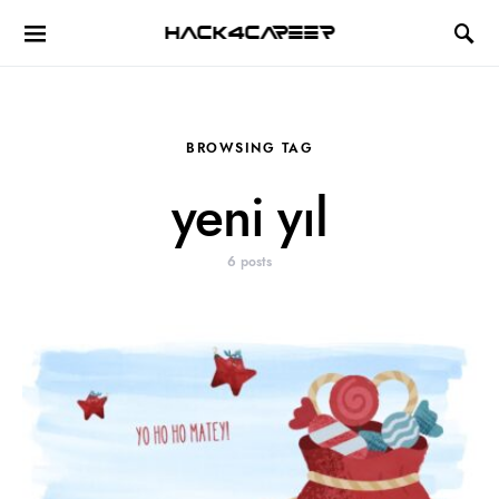
Hack4Career
BROWSING TAG
yeni yıl
6 posts