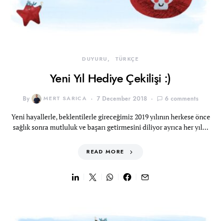
DUYURU
TÜRKÇE
Yeni Yıl Hediye Çekilişi :)
By
MERT SARICA
7 December 2018
6 comments
Yeni hayallerle, beklentilerle gireceğimiz 2019 yılının herkese önce
sağlık sonra mutluluk ve başarı getirmesini diliyor ayrıca her yıl…
READ MORE