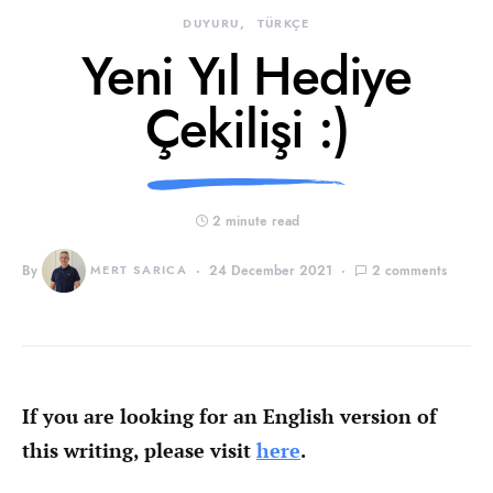
DUYURU
TÜRKÇE
Yeni Yıl Hediye
Çekilişi :)
2 minute read
By
MERT SARICA
24 December 2021
2 comments
If you are looking for an English version of
this writing, please visit
here
.