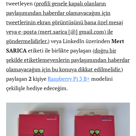
tweetleyen (
profili genele kapalı olanların
paylaşımından haberdar olamayacağım için
tweetlerinin ekran görüntüsünü bana özel mesaj
veya e-posta (mert.sarica [@] gmail.com) ile
göndermelidirler.
) veya LinkedIn üzerinden
Mert
SARICA
etiketi ile birlikte paylaşan (
doğru bir
şekilde etiketlemeyenlerin paylaşımından haberdar
olamayacağım için bu konuya dikkat edilmelidir.
)
paylaşan
2
kişiye
Raspberry Pi 3 B+
modelini
çekilişle hediye edeceğim.