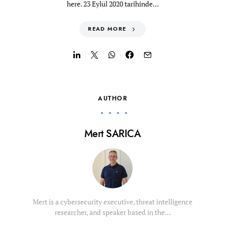
here. 23 Eylül 2020 tarihinde…
READ MORE
AUTHOR
Mert SARICA
Mert is a cybersecurity executive, threat intelligence
researcher, and speaker based in the…