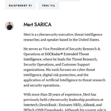
RASPBERRY PI
YENI YIL
Mert SARICA
Mert is a cybersecurity executive, threat intelligence
researcher, and speaker based in the United States.
He serves as Vice President of Security Research &
Operations at
SOCRadar® Extended Threat
Intelligence
, where he leads the Threat Research,
Security Operations, and Customer Support
organizations. His work focuses on cyber threat
intelligence, digital risk protection, and the
application of Artificial Intelligence to threat research
and security operations.
With more than 20 years of experience, Mert has
previously held cybersecurity leadership positions at
Intertech
(DenizBank / Emirates NBD),
Akbank
, and
IBTech
(QNB Finansbank). Although his current role is