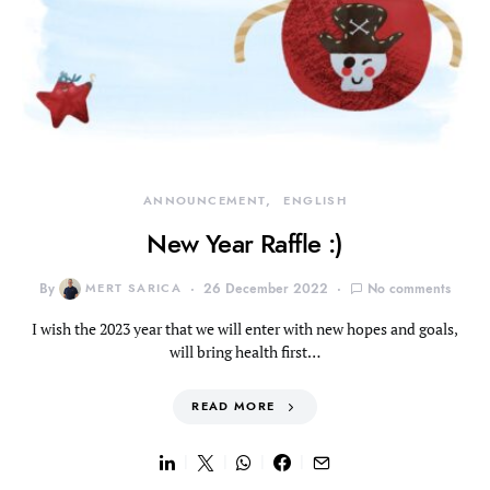
ANNOUNCEMENT
ENGLISH
New Year Raffle :)
By
MERT SARICA
26 December 2022
No comments
I wish the 2023 year that we will enter with new hopes and goals,
will bring health first…
READ MORE