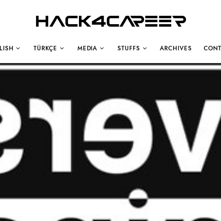
Hack4Career
LISH
TÜRKÇE
MEDIA
STUFFS
ARCHIVES
CONT