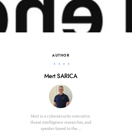
AUTHOR
Mert SARICA
Mert is a cybersecurity executive,
threat intelligence researcher, and
speaker based in the…