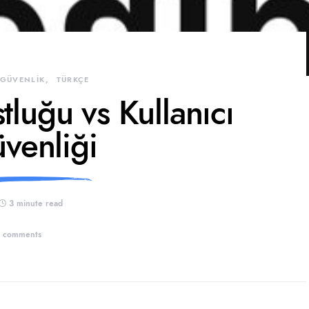
 GÜVENLİK
TÜRKÇE
tluğu vs Kullanıcı
venliği
3 minute read
 comments