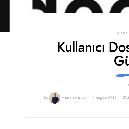
SİBER
Kullanıcı Dos
Gü
By
MERT SARICA
1 August 2014
3