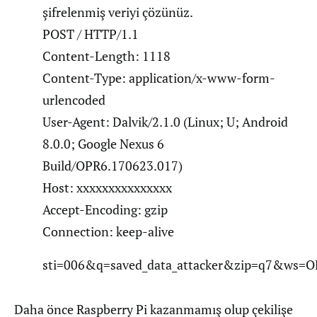
şifrelenmiş veriyi çözünüz.
POST / HTTP/1.1
Content-Length: 1118
Content-Type: application/x-www-form-
urlencoded
User-Agent: Dalvik/2.1.0 (Linux; U; Android
8.0.0; Google Nexus 6
Build/OPR6.170623.017)
Host: xxxxxxxxxxxxxxx
Accept-Encoding: gzip
Connection: keep-alive
sti=006&q=saved_data_attacker&zip=
Daha önce Raspberry Pi kazanmamış olup çekilişe