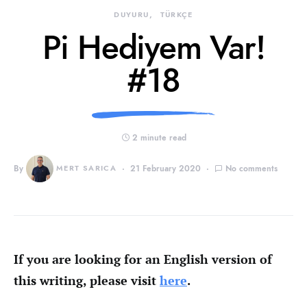
DUYURU
TÜRKÇE
Pi Hediyem Var!
#18
2 minute read
By
MERT SARICA
21 February 2020
No comments
If you are looking for an English version of
this writing, please visit
here
.