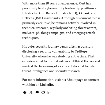
With more than 20 years of experience, Mert has
previously held cybersecurity leadership positions at
Intertech
(DenizBank / Emirates NBD),
Akbank
, and
IBTech
(QNB Finansbank). Although his current role is
primarily executive, he remains actively involved in
technical research, regularly analyzing threat actors,
malware, phishing campaigns, and emerging attack
techniques.
His cybersecurity journey began after responsibly
disclosing a security vulnerability to
Yeditepe
University
, where he was studying at the time. That
experience led to his first role as an Ethical Hacker and
marked the beginning of a career dedicated to cyber
threat intelligence and security research.
For more information, visit his
About page
or connect
with him on
LinkedIn
.