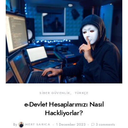
SİBER GÜVENLİK
TÜRKÇE
e-Devlet Hesaplarımızı Nasıl
Hackliyorlar?
By
MERT SARICA
1 December 2023
3 comments