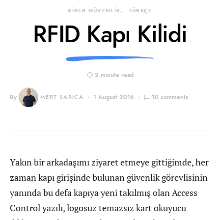
SİBER GÜVENLİK
TÜRKÇE
RFID Kapı Kilidi
2 minute read
By
MERT SARICA
1 August 2016
10 comments
Yakın bir arkadaşımı ziyaret etmeye gittiğimde, her
zaman kapı girişinde bulunan güvenlik görevlisinin
yanında bu defa kapıya yeni takılmış olan Access
Control yazılı, logosuz temazsız kart okuyucu