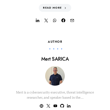
READ MORE
AUTHOR
Mert SARICA
Mert is a cybersecurity executive, threat intelligence
researcher, and speaker based in the…