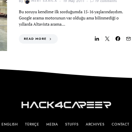
By
MERT SARICA
19 May 2011
19 comments
Bu soruyu kendime ilk sorduğumda 15-16 yaşlarındaydım.
Google arama motorunun var olduğu ama bilinmediği o
yıllarda Altavista arama…
READ MORE
Hack4Career
ENGLISH
TÜRKÇE
MEDIA
STUFFS
ARCHIVES
CONTACT