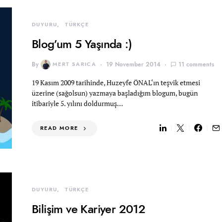
DUYURU
TÜRKÇE
Blog’um 5 Yaşında :)
By
MERT SARICA
19 November 2014
11 comments
19 Kasım 2009 tarihinde, Huzeyfe ÖNAL‘ın teşvik etmesi
üzerine (sağolsun) yazmaya başladığım blogum, bugün
itibariyle 5. yılını doldurmuş…
READ MORE
DUYURU
TÜRKÇE
Bilişim ve Kariyer 2012