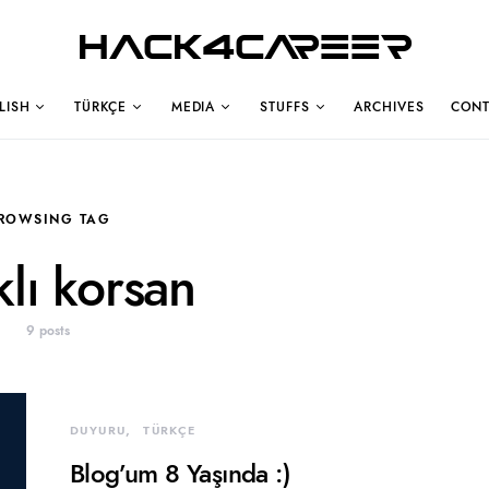
Hack4Career
LISH
TÜRKÇE
MEDIA
STUFFS
ARCHIVES
CONT
ROWSING TAG
klı korsan
9 posts
DUYURU
TÜRKÇE
Blog’um 8 Yaşında :)