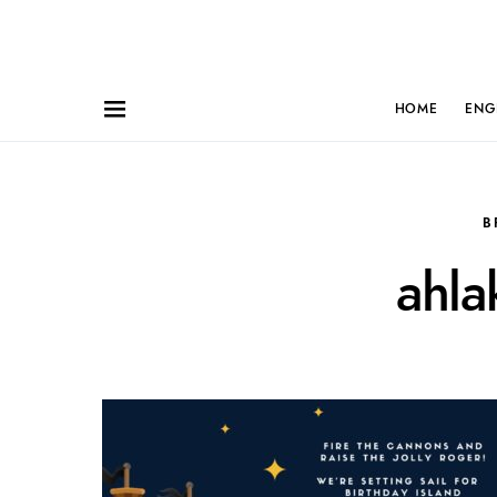
HOME
ENG
B
ahla