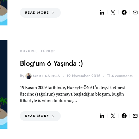
READ MORE
DUYURU
TÜRKÇE
Blog’um 6 Yaşında :)
By
MERT SARICA
19 November 2015
4 comments
19 Kasım 2009 tarihinde, Huzeyfe ÖNAL‘ın teşvik etmesi
üzerine (sağolsun) yazmaya başladığım blogum, bugün
itibariyle 6. yılını doldurmuş…
READ MORE