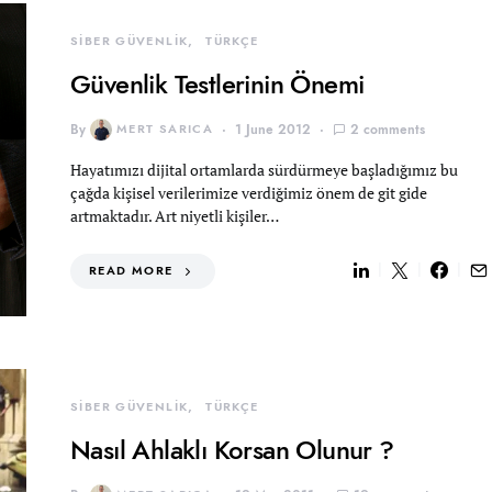
SİBER GÜVENLİK
TÜRKÇE
Güvenlik Testlerinin Önemi
By
MERT SARICA
1 June 2012
2 comments
Hayatımızı dijital ortamlarda sürdürmeye başladığımız bu
çağda kişisel verilerimize verdiğimiz önem de git gide
artmaktadır. Art niyetli kişiler…
READ MORE
SİBER GÜVENLİK
TÜRKÇE
Nasıl Ahlaklı Korsan Olunur ?