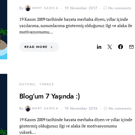
By
MERT SARICA
19 November 2017
No comments
19 Kasım 2009 tarihinde hayata merhaba diyen, yıllar içinde
yazılarıma, sunumlarıma göstermiş olduğunuz ilgi ve alaka ile
motivasyonumu…
READ MORE
DUYURU
TÜRKÇE
Blog’um 7 Yaşında :)
By
MERT SARICA
19 November 2016
No comments
19 Kasım 2009 tarihinde hayata merhaba diyen ve yıllar içinde
göstermiş olduğunuz ilgi ve alaka ile motivasyonumu
yüksek…