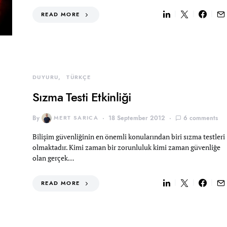
READ MORE
DUYURU
TÜRKÇE
Sızma Testi Etkinliği
By
MERT SARICA
18 September 2012
6 comments
Bilişim güvenliğinin en önemli konularından biri sızma testleri
olmaktadır. Kimi zaman bir zorunluluk kimi zaman güvenliğe
olan gerçek…
READ MORE