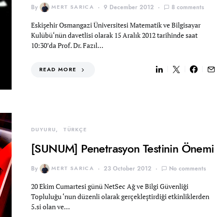
By
MERT SARICA
9 December 2012
8 comments
Eskişehir Osmangazi Üniversitesi Matematik ve Bilgisayar
Kulübü‘nün davetlisi olarak 15 Aralık 2012 tarihinde saat
10:30’da Prof. Dr. Fazıl…
READ MORE
DUYURU
TÜRKÇE
[SUNUM] Penetrasyon Testinin Önemi
By
MERT SARICA
23 October 2012
No comments
20 Ekim Cumartesi günü NetSec Ağ ve Bilgi Güvenliği
Topluluğu ‘nun düzenli olarak gerçekleştirdiği etkinliklerden
5.si olan ve…