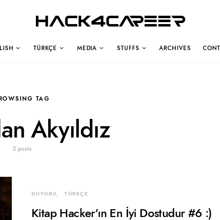
Hack4Career
LISH
TÜRKÇE
MEDIA
STUFFS
ARCHIVES
CONT
ROWSING TAG
lan Akyıldız
3 posts
DUYURU
TÜRKÇE
Kitap Hacker’ın En İyi Dostudur #6 :)