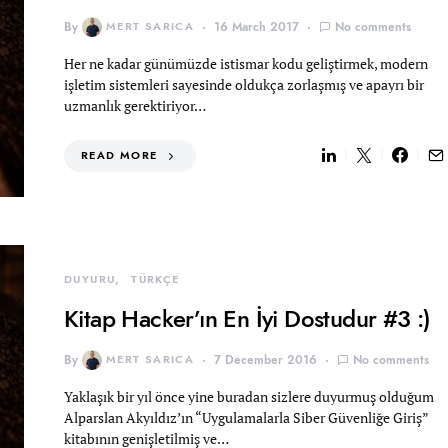
By
MERT SARICA
16 March 2017
No comments
Her ne kadar günümüzde istismar kodu geliştirmek, modern
işletim sistemleri sayesinde oldukça zorlaşmış ve apayrı bir
uzmanlık gerektiriyor…
READ MORE
DUYURU
TÜRKÇE
Kitap Hacker’ın En İyi Dostudur #3 :)
By
MERT SARICA
7 December 2016
No comments
Yaklaşık bir yıl önce yine buradan sizlere duyurmuş olduğum
Alparslan Akyıldız’ın “Uygulamalarla Siber Güvenliğe Giriş”
kitabının genişletilmiş ve…