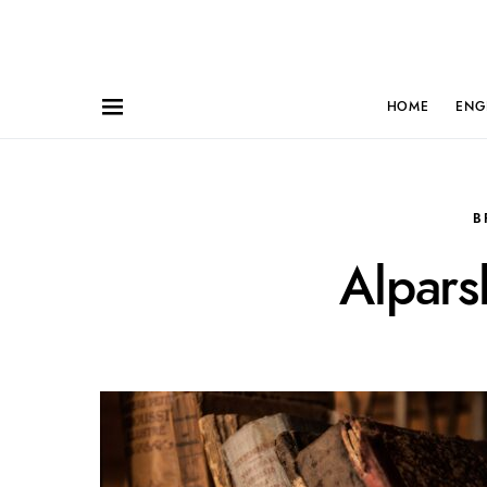
HOME
ENG
B
Alpars