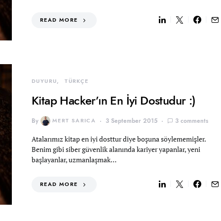
READ MORE
DUYURU
TÜRKÇE
Kitap Hacker’ın En İyi Dostudur :)
By
MERT SARICA
3 September 2015
3 comments
Atalarımız kitap en iyi dosttur diye boşuna söylememişler.
Benim gibi siber güvenlik alanında kariyer yapanlar, yeni
başlayanlar, uzmanlaşmak…
READ MORE