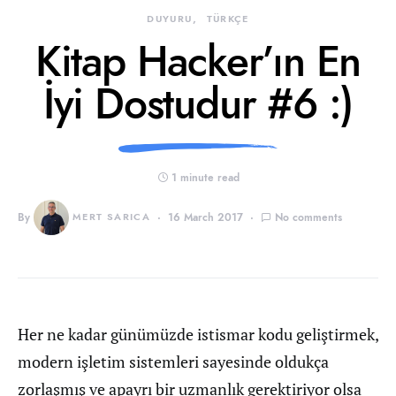
DUYURU
TÜRKÇE
Kitap Hacker’ın En
İyi Dostudur #6 :)
1 minute read
By
MERT SARICA
16 March 2017
No comments
Her ne kadar günümüzde istismar kodu geliştirmek,
modern işletim sistemleri sayesinde oldukça
zorlaşmış ve apayrı bir uzmanlık gerektiriyor olsa