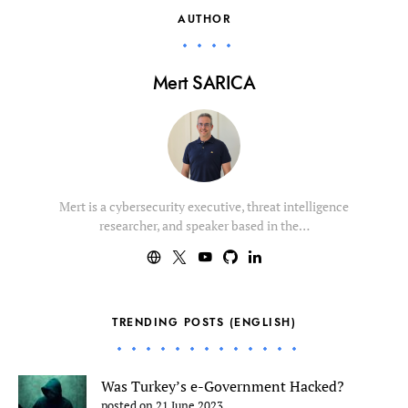
AUTHOR
Mert SARICA
Mert is a cybersecurity executive, threat intelligence
researcher, and speaker based in the…
TRENDING POSTS (ENGLISH)
Was Turkey’s e-Government Hacked?
posted on 21 June 2023