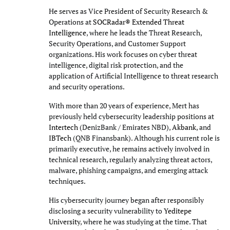
He serves as Vice President of Security Research &
Operations at
SOCRadar® Extended Threat
Intelligence
, where he leads the Threat Research,
Security Operations, and Customer Support
organizations. His work focuses on cyber threat
intelligence, digital risk protection, and the
application of Artificial Intelligence to threat research
and security operations.
With more than 20 years of experience, Mert has
previously held cybersecurity leadership positions at
Intertech
(DenizBank / Emirates NBD),
Akbank
, and
IBTech
(QNB Finansbank). Although his current role is
primarily executive, he remains actively involved in
technical research, regularly analyzing threat actors,
malware, phishing campaigns, and emerging attack
techniques.
His cybersecurity journey began after responsibly
disclosing a security vulnerability to
Yeditepe
University
, where he was studying at the time. That