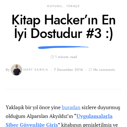
DUYURU
TÜRKÇE
Kitap Hacker’ın En
İyi Dostudur #3 :)
1 minute read
By
MERT SARICA
7 December 2016
No comments
Yaklaşık bir yıl önce yine
buradan
sizlere duyurmuş
olduğum Alparslan Akyıldız’ın “
Uygulamalarla
Siber Güvenliğe Giriş
” kitabının genişletilmiş ve