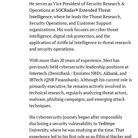
He serves as Vice President of Security Research &
Operations at
SOCRadar® Extended Threat
Intelligence
, where he leads the Threat Research,
Security Operations, and Customer Support
organizations. His work focuses on cyber threat
intelligence, digital risk protection, and the
application of Artificial Intelligence to threat research
and security operations.
With more than 20 years of experience, Mert has
previously held cybersecurity leadership positions at
Intertech
(DenizBank / Emirates NBD),
Akbank
, and
IBTech
(QNB Finansbank). Although his current role is
primarily executive, he remains actively involved in
technical research, regularly analyzing threat actors,
malware, phishing campaigns, and emerging attack
techniques.
His cybersecurity journey began after responsibly
disclosing a security vulnerability to
Yeditepe
University
, where he was studying at the time. That
experience led to his first role as an Ethical Hacker and