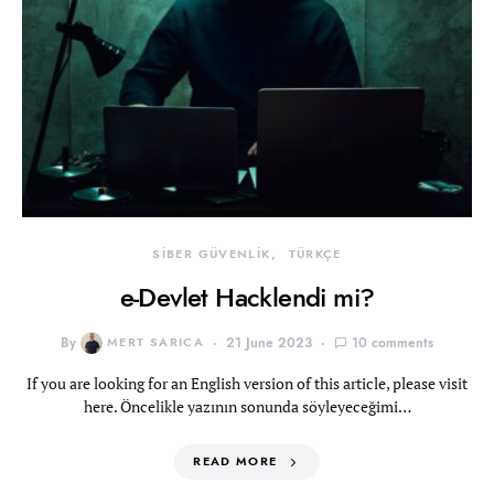
SİBER GÜVENLİK
TÜRKÇE
e-Devlet Hacklendi mi?
By
MERT SARICA
21 June 2023
10 comments
If you are looking for an English version of this article, please visit
here. Öncelikle yazının sonunda söyleyeceğimi…
READ MORE