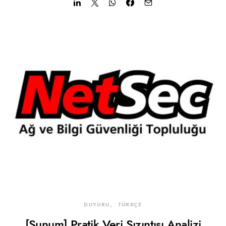
DUYURU
TÜRKÇE
[Sunum] Pratik Veri Sızıntısı Analizi