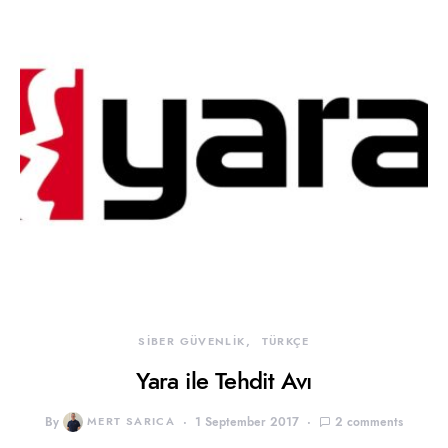
SİBER GÜVENLİK
TÜRKÇE
Yara ile Tehdit Avı
By
MERT SARICA
1 September 2017
2 comments