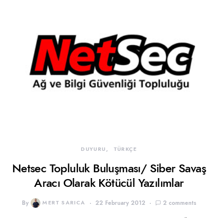
DUYURU
TÜRKÇE
Netsec Topluluk Buluşması/ Siber Savaş
Aracı Olarak Kötücül Yazılımlar
By
MERT SARICA
22 February 2012
2 comments