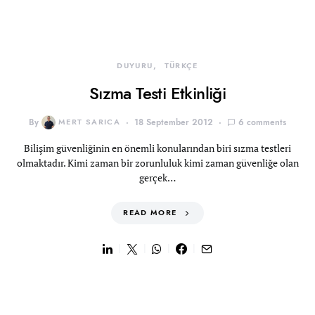
DUYURU
TÜRKÇE
Sızma Testi Etkinliği
By
MERT SARICA
18 September 2012
6 comments
Bilişim güvenliğinin en önemli konularından biri sızma testleri
olmaktadır. Kimi zaman bir zorunluluk kimi zaman güvenliğe olan
gerçek…
READ MORE