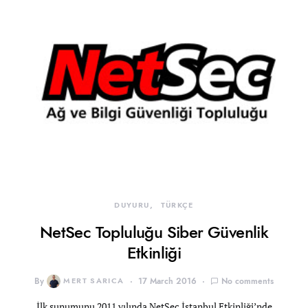
DUYURU
TÜRKÇE
NetSec Topluluğu Siber Güvenlik
Etkinliği
By
MERT SARICA
17 March 2016
No comments
İlk sunumunu 2011 yılında NetSec İstanbul Etkinliği’nde