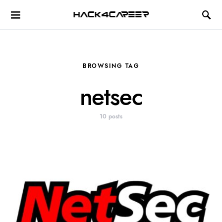
Hack4Career
BROWSING TAG
netsec
10 posts