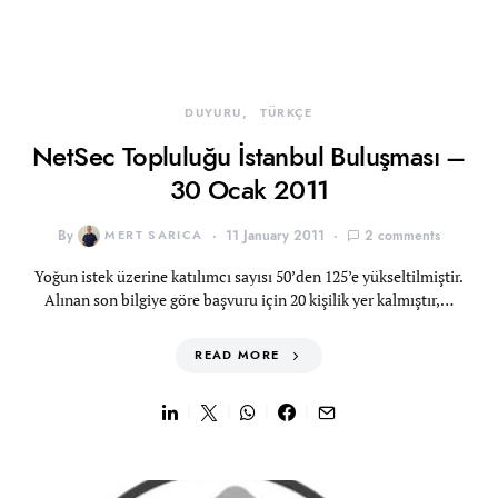
DUYURU
TÜRKÇE
NetSec Topluluğu İstanbul Buluşması –
30 Ocak 2011
By
MERT SARICA
11 January 2011
2 comments
Yoğun istek üzerine katılımcı sayısı 50’den 125’e yükseltilmiştir.
Alınan son bilgiye göre başvuru için 20 kişilik yer kalmıştır,…
READ MORE