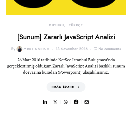
DUYURU
TÜRKÇE
[Sunum] Zararlı JavaScript Analizi
By
MERT SARICA
18 November 2016
No comments
26 Mart 2016 tarihinde NetSec İstanbul Buluşması’nda
gerçekleştirmiş olduğum Zararlı JavaScript Analizi başlıklı sunum
dosyasına buradan (Powerpoint) ulaşabilirsiniz.
READ MORE