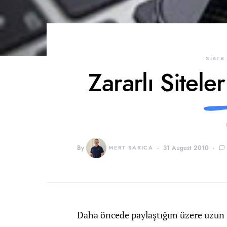
SİBER
Zararlı Sitele
By
MERT SARICA
31 August 2010
Daha öncede paylaştığım üzere uzun