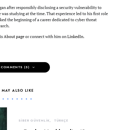
an after responsibly disclosing a security vulnerability to
e was studying at the time. That experience led to his first role
ked the beginning of a career dedicated to cyber threat
earch.
his
About page
or connect with him on
LinkedIn
.
 COMMENTS (5)
 MAY ALSO LIKE
SİBER GÜVENLİK
TÜRKÇE