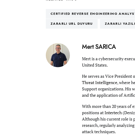
CERTIFIED REVERSE ENGINEERING ANALYS
ZARARLI URL DUYURU
ZARARLI YAZIL
Mert SARICA
Mert is a cybersecurity execu
United States.
He serves as Vice President 
Threat Intelligence
, where h
Support organizations. His wo
and the application of Artifi
With more than 20 years of e
positions at
Intertech
(Deniz
Although his current role is 
research, regularly analyzin
attack techniques.