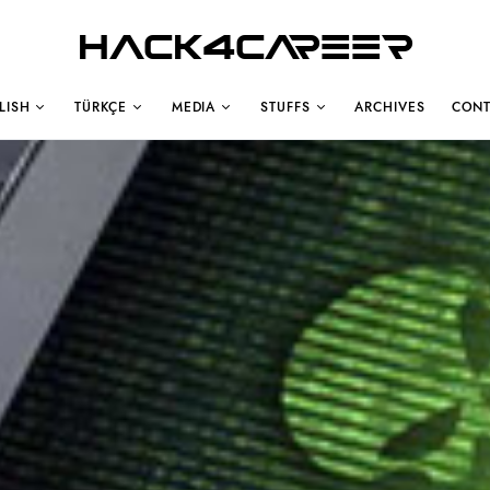
Hack4Career
LISH
TÜRKÇE
MEDIA
STUFFS
ARCHIVES
CONT