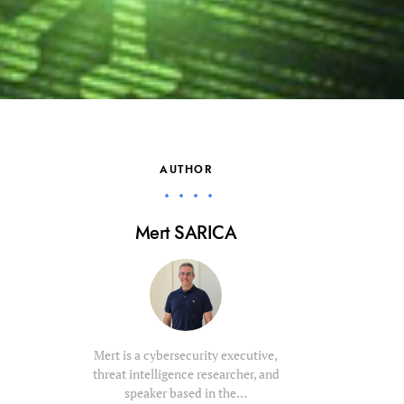
AUTHOR
Mert SARICA
Mert is a cybersecurity executive,
threat intelligence researcher, and
speaker based in the…