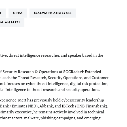
T
CREA
MALWARE ANALYSIS
IM ANALIZI
tive, threat intelligence researcher, and speaker based in the
of Security Research & Operations at
SOCRadar® Extended
e leads the Threat Research, Security Operations, and Customer
rk focuses on cyber threat intelligence, digital risk protection,
cial Intelligence to threat research and security operations.
xperience, Mert has previously held cybersecurity leadership
Bank / Emirates NBD),
Akbank
, and
IBTech
(QNB Finansbank).
primarily executive, he remains actively involved in technical
g threat actors, malware, phishing campaigns, and emerging