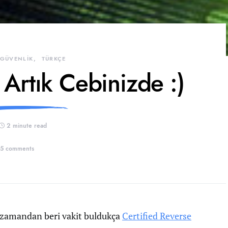
 GÜVENLİK
TÜRKÇE
r Artık Cebinizde :)
2 minute read
5 comments
 zamandan beri vakit buldukça
Certified Reverse