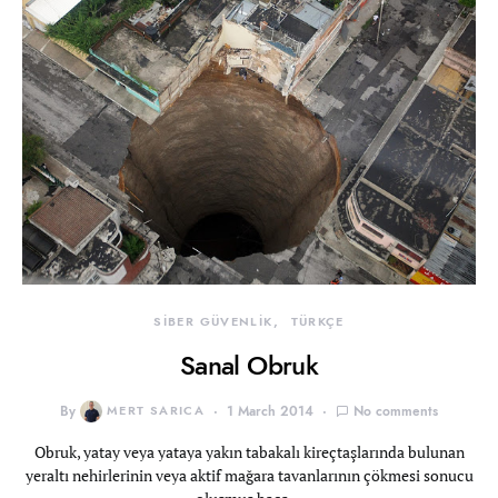
SİBER GÜVENLİK
TÜRKÇE
Sanal Obruk
By
MERT SARICA
1 March 2014
No comments
Obruk, yatay veya yataya yakın tabakalı kireçtaşlarında bulunan
yeraltı nehirlerinin veya aktif mağara tavanlarının çökmesi sonucu