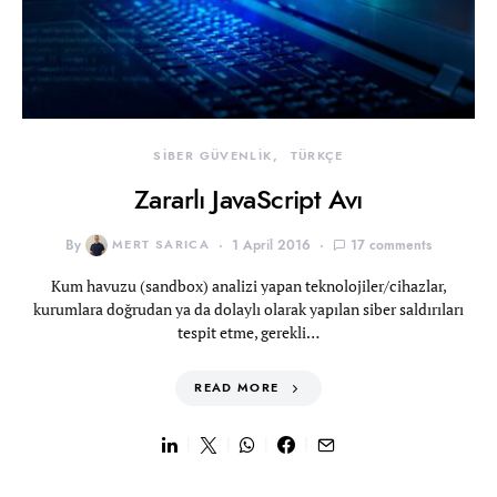
SİBER GÜVENLİK
TÜRKÇE
Zararlı JavaScript Avı
By
MERT SARICA
1 April 2016
17 comments
Kum havuzu (sandbox) analizi yapan teknolojiler/cihazlar,
kurumlara doğrudan ya da dolaylı olarak yapılan siber saldırıları
tespit etme, gerekli…
READ MORE