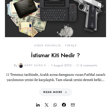
SİBER GÜVENLİK
TÜRKÇE
İstismar Kiti Nedir ?
By
MERT SARICA
1 August 2013
6 comments
11 Temmuz tarihinde, Aralık ayına damgasını vuran FatMal zararlı
yazılımının yenisi ile karşılaştık. Tam olarak yenisi demek belki…
READ MORE