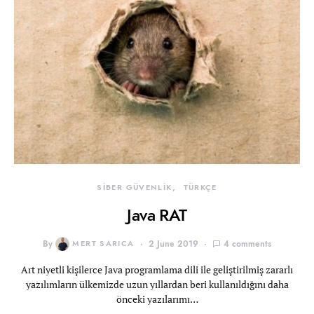
SİBER GÜVENLİK
TÜRKÇE
Java RAT
By
MERT SARICA
2 June 2019
4 comments
Art niyetli kişilerce Java programlama dili ile geliştirilmiş zararlı
yazılımların ülkemizde uzun yıllardan beri kullanıldığını daha
önceki yazılarımı…