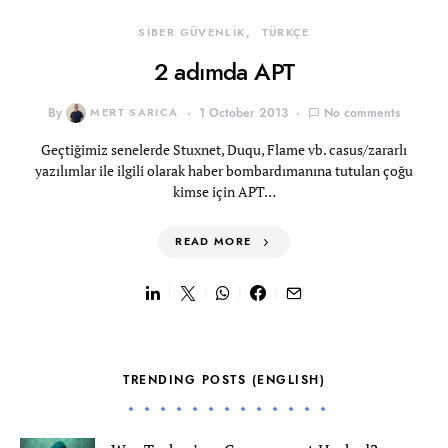
SİBER GÜVENLİK
TÜRKÇE
2 adımda APT
By
MERT SARICA
1 October 2013
No comments
Geçtiğimiz senelerde Stuxnet, Duqu, Flame vb. casus/zararlı
yazılımlar ile ilgili olarak haber bombardımanına tutulan çoğu
kimse için APT…
READ MORE
TRENDING POSTS (ENGLISH)