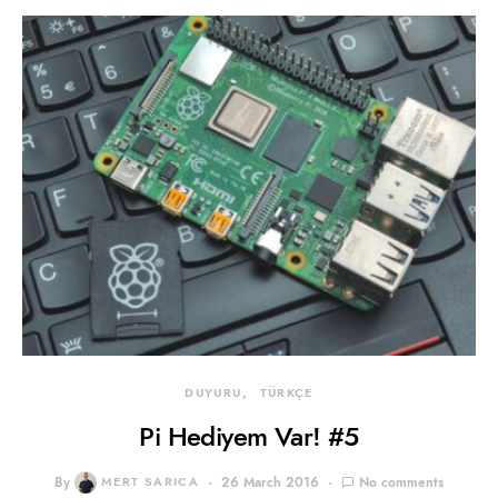
DUYURU
TÜRKÇE
Pi Hediyem Var! #5
By
MERT SARICA
26 March 2016
No comments