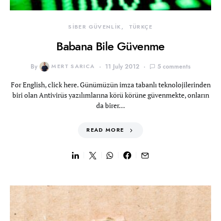
SİBER GÜVENLİK
TÜRKÇE
Babana Bile Güvenme
By
MERT SARICA
11 July 2012
5 comments
For English, click here. Günümüzün imza tabanlı teknolojilerinden
biri olan Antivirüs yazılımlarına körü körüne güvenmekte, onların
da birer…
READ MORE