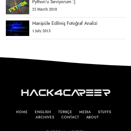
Python’u Seviyorum :)
25 March 2010
Manipüle Edilmiş Fotoğraf Analizi
1 July 2013
Hack4Career
HOME
ENGLISH
TÜRKÇE
MEDIA
STUFFS
ARCHIVES
CONTACT
ABOUT