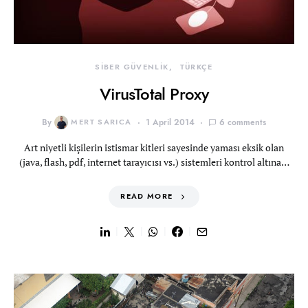
SİBER GÜVENLİK
TÜRKÇE
VirusTotal Proxy
By
MERT SARICA
1 April 2014
6 comments
Art niyetli kişilerin istismar kitleri sayesinde yaması eksik olan
(java, flash, pdf, internet tarayıcısı vs.) sistemleri kontrol altına…
READ MORE