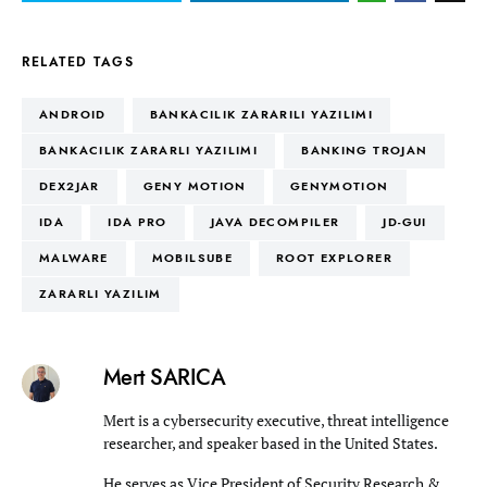
RELATED TAGS
ANDROID
BANKACILIK ZARARILI YAZILIMI
BANKACILIK ZARARLI YAZILIMI
BANKING TROJAN
DEX2JAR
GENY MOTION
GENYMOTION
IDA
IDA PRO
JAVA DECOMPILER
JD-GUI
MALWARE
MOBILSUBE
ROOT EXPLORER
ZARARLI YAZILIM
Mert SARICA
Mert is a cybersecurity executive, threat intelligence
researcher, and speaker based in the United States.
He serves as Vice President of Security Research &