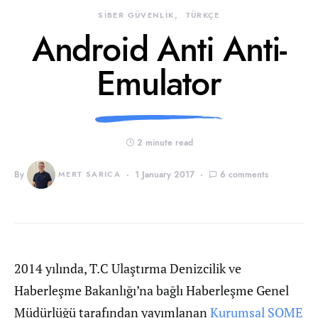
SİBER GÜVENLİK
TÜRKÇE
Android Anti Anti-
Emulator
2 minute read
By
MERT SARICA
1 January 2017
6 comments
2014 yılında, T.C Ulaştırma Denizcilik ve
Haberleşme Bakanlığı’na bağlı Haberleşme Genel
Müdürlüğü tarafından yayımlanan
Kurumsal SOME