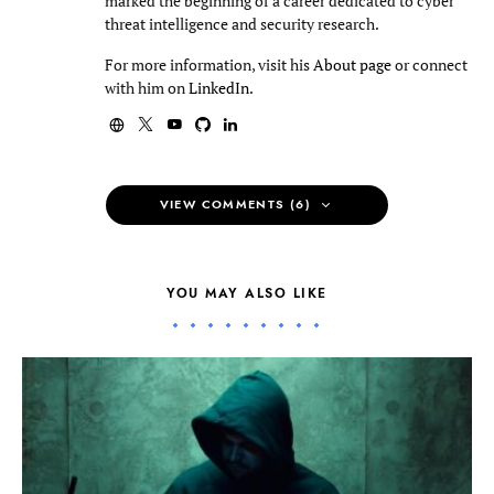
marked the beginning of a career dedicated to cyber
threat intelligence and security research.
For more information, visit his
About page
or connect
with him on
LinkedIn
.
VIEW COMMENTS (6)
YOU MAY ALSO LIKE