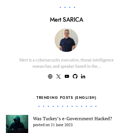
Mert SARICA
Mert is a cybersecurity executive, threat intelligence
researcher, and speaker based in the…
TRENDING POSTS (ENGLISH)
Was Turkey’s e-Government Hacked?
posted on 21 June 2023