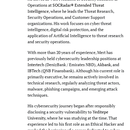
Operations at
SOCRadar® Extended Threat
Intelligence
, where he leads the Threat Research,
Security Operations, and Customer Support
organizations. His work focuses on cyber threat
intelligence, digital risk protection, and the
application of Artificial Intelligence to threat research
and security operations.
With more than 20 years of experience, Mert has
previously held cybersecurity leadership positions at
Intertech
(DenizBank / Emirates NBD),
Akbank
, and
IBTech
(QNB Finansbank). Although his current role is
primarily executive, he remains actively involved in
technical research, regularly analyzing threat actors,
malware, phishing campaigns, and emerging attack
techniques.
His cybersecurity journey began after responsibly
disclosing a security vulnerability to
Yeditepe
University
, where he was studying at the time. That
experience led to his first role as an Ethical Hacker and