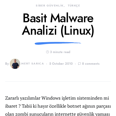
SİBER GÜVENLİK
TÜRKÇE
Basit Malware
Analizi (Linux)
3 minute read
By
MERT SARICA
5 October 2010
8 comments
Zararlı yazılımlar Windows işletim sisteminden mi
ibaret ? Tabii ki hayır özellikle botnet ağının parçası
olan zombi sunucuların internette güvenlik yaması