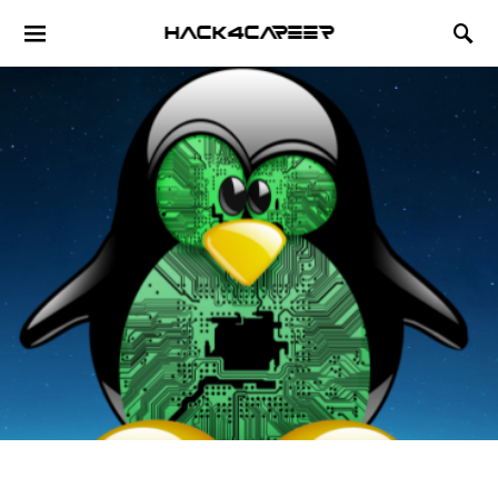
Hack4Career