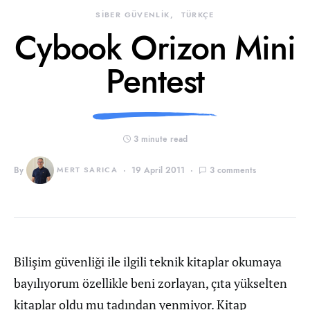
SİBER GÜVENLİK
TÜRKÇE
Cybook Orizon Mini
Pentest
3 minute read
By
MERT SARICA
19 April 2011
3 comments
Bilişim güvenliği ile ilgili teknik kitaplar okumaya
bayılıyorum özellikle beni zorlayan, çıta yükselten
kitaplar oldu mu tadından yenmiyor. Kitap