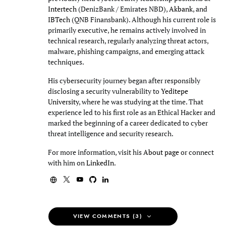
Intertech
(DenizBank / Emirates NBD),
Akbank
, and
IBTech
(QNB Finansbank). Although his current role is
primarily executive, he remains actively involved in
technical research, regularly analyzing threat actors,
malware, phishing campaigns, and emerging attack
techniques.
His cybersecurity journey began after responsibly
disclosing a security vulnerability to
Yeditepe
University
, where he was studying at the time. That
experience led to his first role as an Ethical Hacker and
marked the beginning of a career dedicated to cyber
threat intelligence and security research.
For more information, visit his
About page
or connect
with him on
LinkedIn
.
VIEW COMMENTS (3)