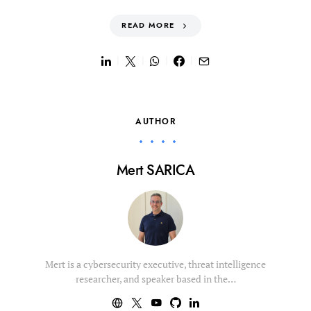
READ MORE
AUTHOR
Mert SARICA
Mert is a cybersecurity executive, threat intelligence
researcher, and speaker based in the…