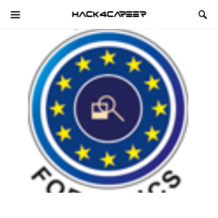
Hack4Career