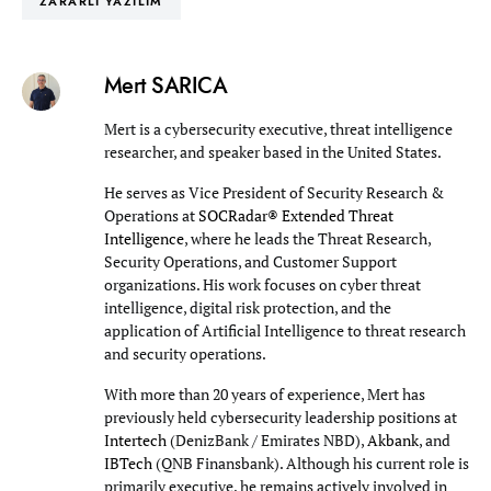
ZARARLI YAZILIM
Mert SARICA
Mert is a cybersecurity executive, threat intelligence
researcher, and speaker based in the United States.
He serves as Vice President of Security Research &
Operations at
SOCRadar® Extended Threat
Intelligence
, where he leads the Threat Research,
Security Operations, and Customer Support
organizations. His work focuses on cyber threat
intelligence, digital risk protection, and the
application of Artificial Intelligence to threat research
and security operations.
With more than 20 years of experience, Mert has
previously held cybersecurity leadership positions at
Intertech
(DenizBank / Emirates NBD),
Akbank
, and
IBTech
(QNB Finansbank). Although his current role is
primarily executive, he remains actively involved in