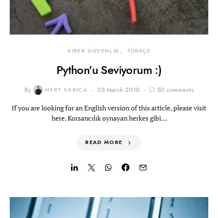
SİBER GÜVENLİK
TÜRKÇE
Python’u Seviyorum :)
By
MERT SARICA
25 March 2010
50 comments
If you are looking for an English version of this article, please visit
here. Korsancılık oynayan herkes gibi…
READ MORE