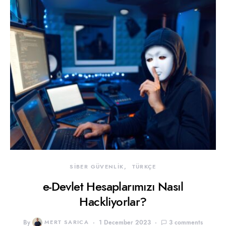
SİBER GÜVENLİK
TÜRKÇE
e-Devlet Hesaplarımızı Nasıl
Hackliyorlar?
By
MERT SARICA
1 December 2023
3 comments