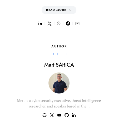
READ MORE
AUTHOR
Mert SARICA
Mert is a cybersecurity executive, threat intelligence
researcher, and speaker based in the…