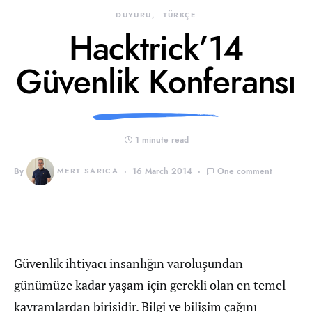
DUYURU
TÜRKÇE
Hacktrick’14
Güvenlik Konferansı
1 minute read
By
MERT SARICA
16 March 2014
One comment
Güvenlik ihtiyacı insanlığın varoluşundan
günümüze kadar yaşam için gerekli olan en temel
kavramlardan birisidir. Bilgi ve bilişim çağını