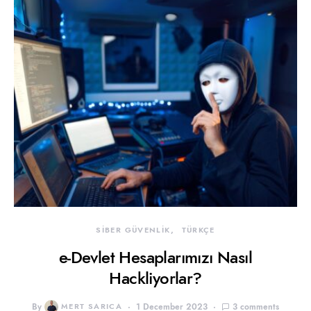
SİBER GÜVENLİK
TÜRKÇE
e-Devlet Hesaplarımızı Nasıl
Hackliyorlar?
By
MERT SARICA
1 December 2023
3 comments