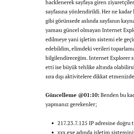
hacklenerek sayfaya giren ziyaretçil
sayfasına yönlendirildi. Her ne kada
gibi görünsede aslında sayfanın kayn
yaması güncel olmayan Internet Explor
edilmeye yani işletim sistemi ele geçi
edebildim, elimdeki verileri toparlam
bilgilendireceğim. Internet Explorer 
etti ise büyük tehlike altında olabili
sıra dışı aktivitelere dikkat etmenizd
Güncelleme @01:10:
Benden bu kada
yapmanız gerekenler;
217.23.7.125 IP adresine doğru t
xxx.exe adında işletim sistemin