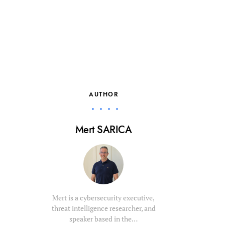
AUTHOR
Mert SARICA
Mert is a cybersecurity executive,
threat intelligence researcher, and
speaker based in the…