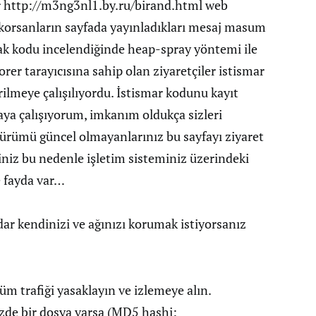
er http://m3ng3nl1.by.ru/birand.html web
r korsanların sayfada yayınladıkları mesaj masum
ak kodu incelendiğinde heap-spray yöntemi ile
er tarayıcısına sahip olan ziyaretçiler istismar
rilmeye çalışılıyordu. İstismar kodunu kayıt
aya çalışıyorum, imkanım oldukça sizleri
sürümü güncel olmayanlarınız bu sayfayı ziyaret
rsiniz bu nedenle işletim sisteminiz üzerindeki
e fayda var…
r kendinizi ve ağınızı korumak istiyorsanız
üm trafiği yasaklayın ve izlemeye alın.
izde bir dosya varsa (MD5 hashi: