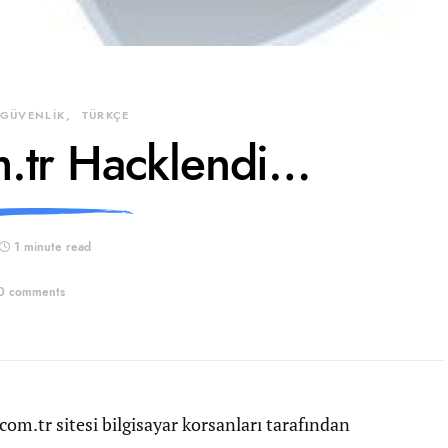
 GÜVENLİK
TÜRKÇE
.tr Hacklendi…
1 minute read
0 comments
om.tr sitesi bilgisayar korsanları tarafından