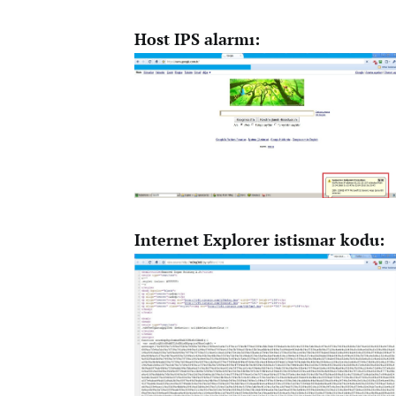
Host IPS alarmı:
Internet Explorer istismar kodu: