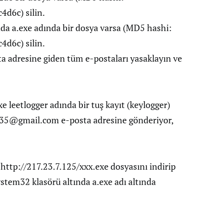
d6c) silin.
da a.exe adında bir dosya varsa (MD5 hashi:
d6c) silin.
a adresine giden tüm e-postaları yasaklayın ve
e leetlogger adında bir tuş kayıt (keylogger)
ty35@gmail.com
e-posta adresine gönderiyor,
http://217.23.7.125/xxx.exe dosyasını indirip
ystem32 klasörü altında a.exe adı altında