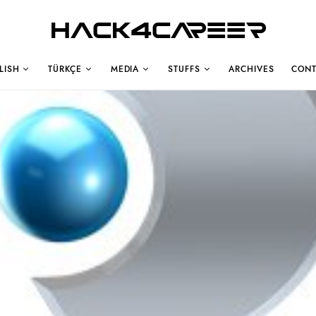
Hack4Career
LISH
TÜRKÇE
MEDIA
STUFFS
ARCHIVES
CONT