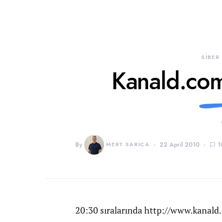
SİBER
Kanald.com
By
MERT SARICA
22 April 2010
1
20:30 sıralarında http://www.kanald.c