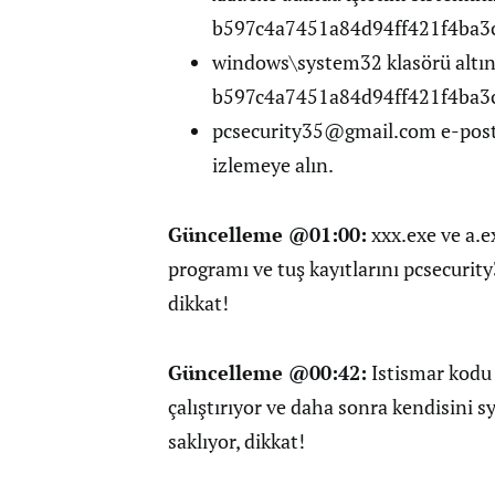
b597c4a7451a84d94ff421f4ba3c4
windows\system32 klasörü altın
b597c4a7451a84d94ff421f4ba3c4
pcsecurity35@gmail.com
e-post
izlemeye alın.
Güncelleme @01:00:
xxx.exe ve a.ex
programı ve tuş kayıtlarını
pcsecuri
dikkat!
Güncelleme @00:42:
Istismar kodu 
çalıştırıyor ve daha sonra kendisini s
saklıyor, dikkat!