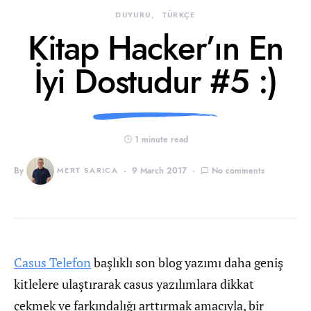
DUYURU
TÜRKÇE
Kitap Hacker’ın En
İyi Dostudur #5 :)
1 minute read
By
MERT SARICA
9 March 2017
No comments
Casus Telefon
başlıklı son blog yazımı daha geniş
kitlelere ulaştırarak casus yazılımlara dikkat
çekmek ve farkındalığı arttırmak amacıyla, bir