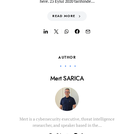
here. 23 Eylül 2020 tarihinde…
READ MORE
AUTHOR
Mert SARICA
Mert is a cybersecurity executive, threat intelligence
researcher, and speaker based in the…