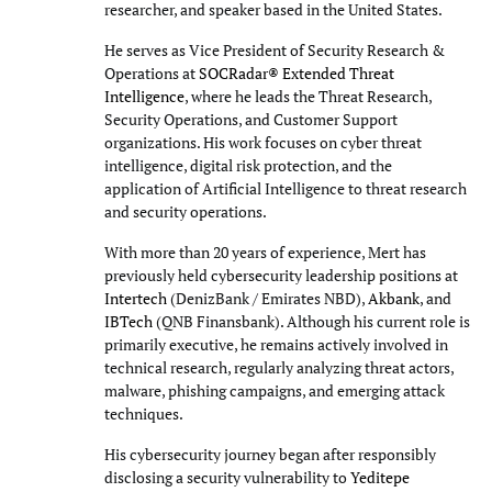
researcher, and speaker based in the United States.
He serves as Vice President of Security Research &
Operations at
SOCRadar® Extended Threat
Intelligence
, where he leads the Threat Research,
Security Operations, and Customer Support
organizations. His work focuses on cyber threat
intelligence, digital risk protection, and the
application of Artificial Intelligence to threat research
and security operations.
With more than 20 years of experience, Mert has
previously held cybersecurity leadership positions at
Intertech
(DenizBank / Emirates NBD),
Akbank
, and
IBTech
(QNB Finansbank). Although his current role is
primarily executive, he remains actively involved in
technical research, regularly analyzing threat actors,
malware, phishing campaigns, and emerging attack
techniques.
His cybersecurity journey began after responsibly
disclosing a security vulnerability to
Yeditepe