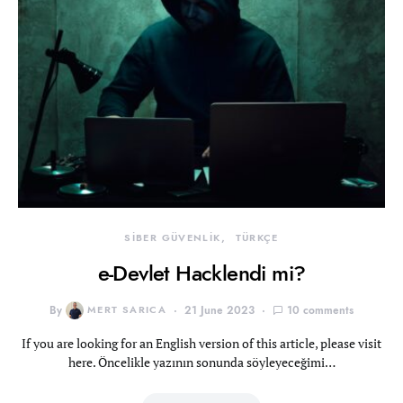
SİBER GÜVENLİK
TÜRKÇE
e-Devlet Hacklendi mi?
By
MERT SARICA
21 June 2023
10 comments
If you are looking for an English version of this article, please visit
here. Öncelikle yazının sonunda söyleyeceğimi…