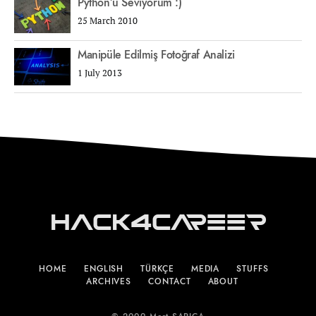
Python’u Seviyorum :)
25 March 2010
Manipüle Edilmiş Fotoğraf Analizi
1 July 2013
Hack4Career
HOME
ENGLISH
TÜRKÇE
MEDIA
STUFFS
ARCHIVES
CONTACT
ABOUT