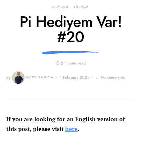
DUYURU
TÜRKÇE
Pi Hediyem Var!
#20
2 minute read
By
MERT SARICA
1 February 2025
No comments
If you are looking for an English version of
this post, please visit
here
.