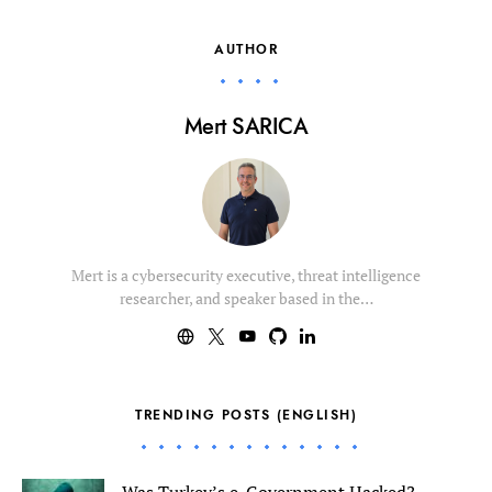
AUTHOR
Mert SARICA
Mert is a cybersecurity executive, threat intelligence
researcher, and speaker based in the…
TRENDING POSTS (ENGLISH)
Was Turkey’s e-Government Hacked?