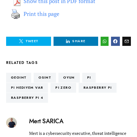
Show this post in PDF format
Print this page
TWEET
SHARE
RELATED TAGS
GEOINT
OSINT
OYUN
PI
PI HEDIYEM VAR
PI ZERO
RASPBERRY PI
RASPBERRY PI 4
Mert SARICA
Mert is a cybersecurity executive, threat intelligence